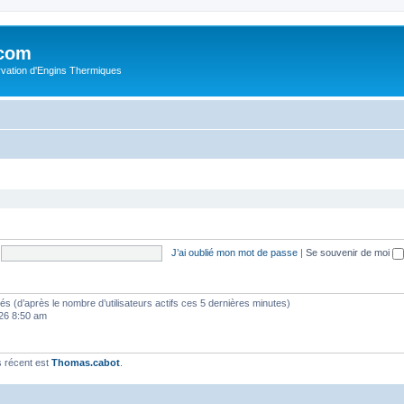
.com
rvation d'Engins Thermiques
J’ai oublié mon mot de passe
|
Se souvenir de moi
vités (d’après le nombre d’utilisateurs actifs ces 5 dernières minutes)
2026 8:50 am
 récent est
Thomas.cabot
.