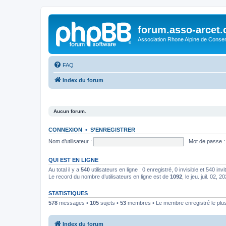
forum.asso-arcet
Association Rhone Alpine de Conse
FAQ
Index du forum
Aucun forum.
CONNEXION
•
S’ENREGISTRER
Nom d’utilisateur :
Mot de passe :
QUI EST EN LIGNE
Au total il y a
540
utilisateurs en ligne : 0 enregistré, 0 invisible et 540 in
Le record du nombre d’utilisateurs en ligne est de
1092
, le jeu. juil. 02, 
STATISTIQUES
578
messages •
105
sujets •
53
membres • Le membre enregistré le plus
Index du forum