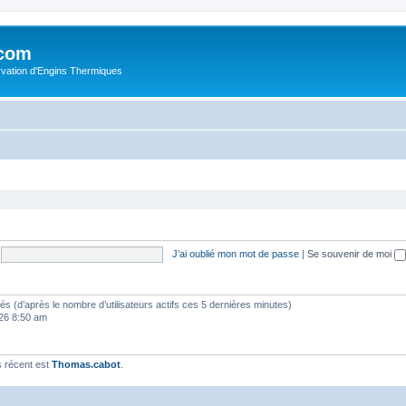
.com
rvation d'Engins Thermiques
J’ai oublié mon mot de passe
|
Se souvenir de moi
vités (d’après le nombre d’utilisateurs actifs ces 5 dernières minutes)
2026 8:50 am
 récent est
Thomas.cabot
.