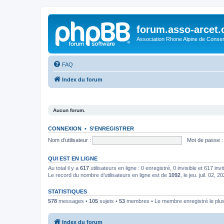
forum.asso-arcet
Association Rhone Alpine de Conse
FAQ
Index du forum
Aucun forum.
CONNEXION
•
S’ENREGISTRER
Nom d’utilisateur :
Mot de passe :
QUI EST EN LIGNE
Au total il y a
617
utilisateurs en ligne : 0 enregistré, 0 invisible et 617 in
Le record du nombre d’utilisateurs en ligne est de
1092
, le jeu. juil. 02, 
STATISTIQUES
578
messages •
105
sujets •
53
membres • Le membre enregistré le plus
Index du forum