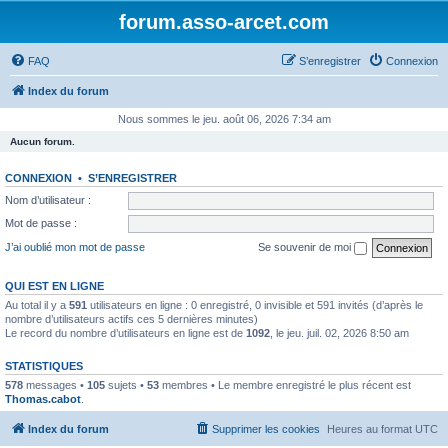
forum.asso-arcet.com
FAQ
S’enregistrer
Connexion
Index du forum
Nous sommes le jeu. août 06, 2026 7:34 am
Aucun forum.
CONNEXION
•
S’ENREGISTRER
Nom d’utilisateur :
Mot de passe :
J’ai oublié mon mot de passe
Se souvenir de moi
QUI EST EN LIGNE
Au total il y a
591
utilisateurs en ligne : 0 enregistré, 0 invisible et 591 invités (d’après le
nombre d’utilisateurs actifs ces 5 dernières minutes)
Le record du nombre d’utilisateurs en ligne est de
1092
, le jeu. juil. 02, 2026 8:50 am
STATISTIQUES
578
messages •
105
sujets •
53
membres • Le membre enregistré le plus récent est
Thomas.cabot
.
Index du forum
Supprimer les cookies
Heures au format
UTC