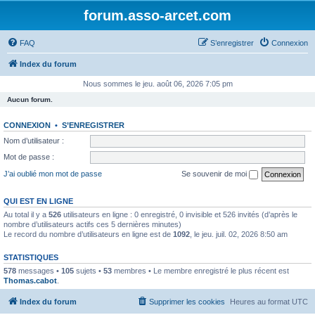
forum.asso-arcet.com
FAQ
S’enregistrer
Connexion
Index du forum
Nous sommes le jeu. août 06, 2026 7:05 pm
Aucun forum.
CONNEXION
•
S’ENREGISTRER
Nom d’utilisateur :
Mot de passe :
J’ai oublié mon mot de passe
Se souvenir de moi
QUI EST EN LIGNE
Au total il y a
526
utilisateurs en ligne : 0 enregistré, 0 invisible et 526 invités (d’après le
nombre d’utilisateurs actifs ces 5 dernières minutes)
Le record du nombre d’utilisateurs en ligne est de
1092
, le jeu. juil. 02, 2026 8:50 am
STATISTIQUES
578
messages •
105
sujets •
53
membres • Le membre enregistré le plus récent est
Thomas.cabot
.
Index du forum
Supprimer les cookies
Heures au format
UTC