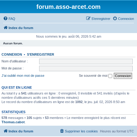
forum.asso-arcet.com
FAQ
S’enregistrer
Connexion
Index du forum
Nous sommes le jeu. août 06, 2026 5:42 am
Aucun forum.
CONNEXION
•
S’ENREGISTRER
Nom d’utilisateur :
Mot de passe :
J’ai oublié mon mot de passe
Se souvenir de moi
QUI EST EN LIGNE
Au total il y a
541
utilisateurs en ligne : 0 enregistré, 0 invisible et 541 invités (d’après le
nombre d’utilisateurs actifs ces 5 dernières minutes)
Le record du nombre d’utilisateurs en ligne est de
1092
, le jeu. juil. 02, 2026 8:50 am
STATISTIQUES
578
messages •
105
sujets •
53
membres • Le membre enregistré le plus récent est
Thomas.cabot
.
Index du forum
Supprimer les cookies
Heures au format
UTC