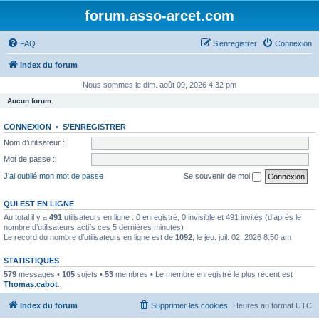
forum.asso-arcet.com
FAQ
S’enregistrer
Connexion
Index du forum
Nous sommes le dim. août 09, 2026 4:32 pm
Aucun forum.
CONNEXION
•
S’ENREGISTRER
Nom d’utilisateur :
Mot de passe :
J’ai oublié mon mot de passe
Se souvenir de moi
QUI EST EN LIGNE
Au total il y a
491
utilisateurs en ligne : 0 enregistré, 0 invisible et 491 invités (d’après le
nombre d’utilisateurs actifs ces 5 dernières minutes)
Le record du nombre d’utilisateurs en ligne est de
1092
, le jeu. juil. 02, 2026 8:50 am
STATISTIQUES
579
messages •
105
sujets •
53
membres • Le membre enregistré le plus récent est
Thomas.cabot
.
Index du forum
Supprimer les cookies
Heures au format
UTC