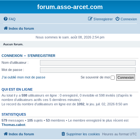
forum.asso-arcet.com
FAQ
S’enregistrer
Connexion
Index du forum
Nous sommes le sam. août 08, 2026 2:54 pm
Aucun forum.
CONNEXION
•
S’ENREGISTRER
Nom d’utilisateur :
Mot de passe :
J’ai oublié mon mot de passe
Se souvenir de moi
QUI EST EN LIGNE
Au total il y a
598
utilisateurs en ligne : 0 enregistré, 0 invisible et 598 invités (d’après le
nombre d’utilisateurs actifs ces 5 dernières minutes)
Le record du nombre d’utilisateurs en ligne est de
1092
, le jeu. juil. 02, 2026 8:50 am
STATISTIQUES
579
messages •
105
sujets •
53
membres • Le membre enregistré le plus récent est
Thomas.cabot
.
Index du forum
Supprimer les cookies
Heures au format
UTC