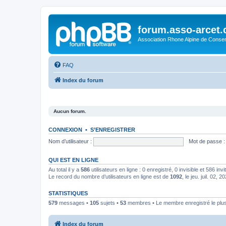
forum.asso-arcet
Association Rhone Alpine de Conse
FAQ
Index du forum
Aucun forum.
CONNEXION
•
S’ENREGISTRER
Nom d’utilisateur :
Mot de passe :
QUI EST EN LIGNE
Au total il y a
586
utilisateurs en ligne : 0 enregistré, 0 invisible et 586 in
Le record du nombre d’utilisateurs en ligne est de
1092
, le jeu. juil. 02, 
STATISTIQUES
579
messages •
105
sujets •
53
membres • Le membre enregistré le plus
Index du forum