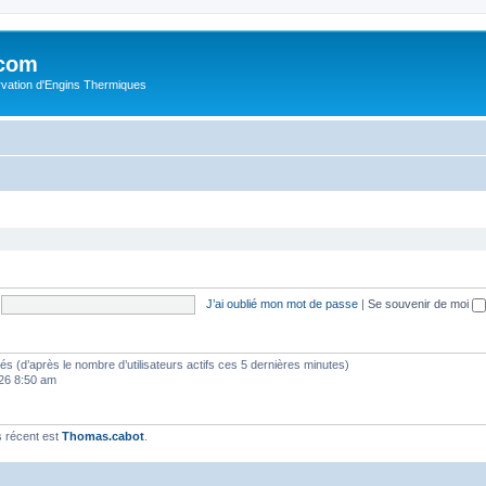
.com
rvation d'Engins Thermiques
J’ai oublié mon mot de passe
|
Se souvenir de moi
vités (d’après le nombre d’utilisateurs actifs ces 5 dernières minutes)
2026 8:50 am
 récent est
Thomas.cabot
.