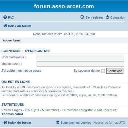
forum.asso-arcet.com
FAQ
S’enregistrer
Connexion
Index du forum
Nous sommes le dim. août 09, 2026 6:41 am
Aucun forum.
CONNEXION
•
S’ENREGISTRER
Nom d’utilisateur :
Mot de passe :
J’ai oublié mon mot de passe
Se souvenir de moi
QUI EST EN LIGNE
Au total il y a
579
utilisateurs en ligne : 0 enregistré, 0 invisible et 579 invités (d’après le
nombre d’utilisateurs actifs ces 5 dernières minutes)
Le record du nombre d’utilisateurs en ligne est de
1092
, le jeu. juil. 02, 2026 8:50 am
STATISTIQUES
579
messages •
105
sujets •
53
membres • Le membre enregistré le plus récent est
Thomas.cabot
.
Index du forum
Supprimer les cookies
Heures au format
UTC