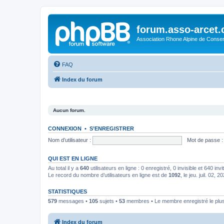
forum.asso-arcet
Association Rhone Alpine de Conse
FAQ
Index du forum
Aucun forum.
CONNEXION
•
S’ENREGISTRER
Nom d’utilisateur :
Mot de passe :
QUI EST EN LIGNE
Au total il y a
640
utilisateurs en ligne : 0 enregistré, 0 invisible et 640 in
Le record du nombre d’utilisateurs en ligne est de
1092
, le jeu. juil. 02, 
STATISTIQUES
579
messages •
105
sujets •
53
membres • Le membre enregistré le plus
Index du forum