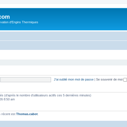
.com
rvation d'Engins Thermiques
J’ai oublié mon mot de passe
|
Se souvenir de moi
vités (d’après le nombre d’utilisateurs actifs ces 5 dernières minutes)
2026 8:50 am
 récent est
Thomas.cabot
.