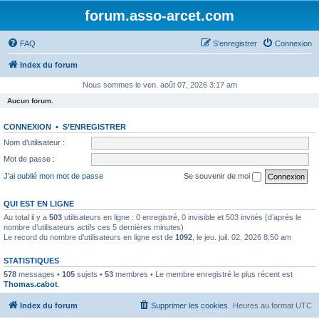
forum.asso-arcet.com
FAQ
S’enregistrer
Connexion
Index du forum
Nous sommes le ven. août 07, 2026 3:17 am
Aucun forum.
CONNEXION
•
S’ENREGISTRER
Nom d’utilisateur :
Mot de passe :
J’ai oublié mon mot de passe
Se souvenir de moi
QUI EST EN LIGNE
Au total il y a
503
utilisateurs en ligne : 0 enregistré, 0 invisible et 503 invités (d’après le
nombre d’utilisateurs actifs ces 5 dernières minutes)
Le record du nombre d’utilisateurs en ligne est de
1092
, le jeu. juil. 02, 2026 8:50 am
STATISTIQUES
578
messages •
105
sujets •
53
membres • Le membre enregistré le plus récent est
Thomas.cabot
.
Index du forum
Supprimer les cookies
Heures au format
UTC