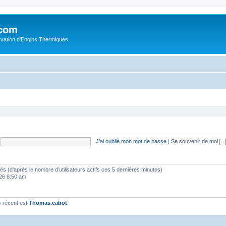
.com
rvation d'Engins Thermiques
J’ai oublié mon mot de passe
|
Se souvenir de moi
vités (d’après le nombre d’utilisateurs actifs ces 5 dernières minutes)
2026 8:50 am
 récent est
Thomas.cabot
.