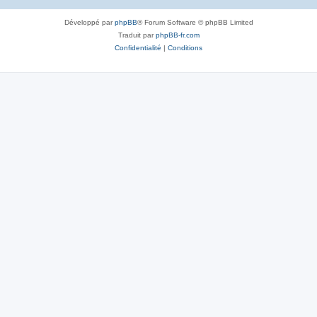
Développé par
phpBB
® Forum Software © phpBB Limited
Traduit par
phpBB-fr.com
Confidentialité
|
Conditions