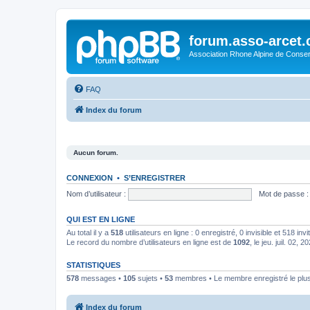
forum.asso-arcet
Association Rhone Alpine de Conse
FAQ
Index du forum
Aucun forum.
CONNEXION
•
S’ENREGISTRER
Nom d’utilisateur :
Mot de passe :
QUI EST EN LIGNE
Au total il y a
518
utilisateurs en ligne : 0 enregistré, 0 invisible et 518 in
Le record du nombre d’utilisateurs en ligne est de
1092
, le jeu. juil. 02, 
STATISTIQUES
578
messages •
105
sujets •
53
membres • Le membre enregistré le plus
Index du forum