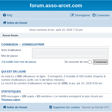
forum.asso-arcet.com
FAQ
S’enregistrer
Connexion
Index du forum
Nous sommes le lun. août 10, 2026 7:16 pm
Aucun forum.
CONNEXION
•
S’ENREGISTRER
Nom d’utilisateur :
Mot de passe :
J’ai oublié mon mot de passe
Se souvenir de moi
QUI EST EN LIGNE
Au total il y a
592
utilisateurs en ligne : 0 enregistré, 0 invisible et 592 invités (d’après le
nombre d’utilisateurs actifs ces 5 dernières minutes)
Le record du nombre d’utilisateurs en ligne est de
1092
, le jeu. juil. 02, 2026 8:50 am
STATISTIQUES
579
messages •
105
sujets •
53
membres • Le membre enregistré le plus récent est
Thomas.cabot
.
Index du forum
Supprimer les cookies
Heures au format
UTC