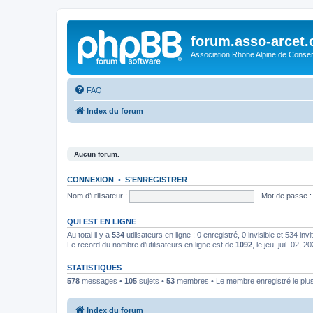
forum.asso-arcet
Association Rhone Alpine de Conse
FAQ
Index du forum
Aucun forum.
CONNEXION
•
S’ENREGISTRER
Nom d’utilisateur :
Mot de passe :
QUI EST EN LIGNE
Au total il y a
534
utilisateurs en ligne : 0 enregistré, 0 invisible et 534 in
Le record du nombre d’utilisateurs en ligne est de
1092
, le jeu. juil. 02, 
STATISTIQUES
578
messages •
105
sujets •
53
membres • Le membre enregistré le plus
Index du forum