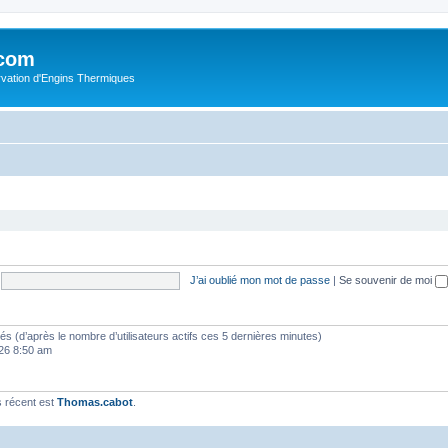
.com
rvation d'Engins Thermiques
J’ai oublié mon mot de passe
|
Se souvenir de moi
vités (d’après le nombre d’utilisateurs actifs ces 5 dernières minutes)
2026 8:50 am
 récent est
Thomas.cabot
.