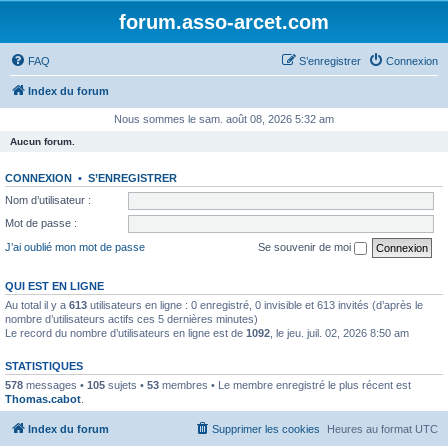
forum.asso-arcet.com
FAQ
S’enregistrer
Connexion
Index du forum
Nous sommes le sam. août 08, 2026 5:32 am
Aucun forum.
CONNEXION
•
S’ENREGISTRER
Nom d’utilisateur :
Mot de passe :
J’ai oublié mon mot de passe
Se souvenir de moi
QUI EST EN LIGNE
Au total il y a
613
utilisateurs en ligne : 0 enregistré, 0 invisible et 613 invités (d’après le
nombre d’utilisateurs actifs ces 5 dernières minutes)
Le record du nombre d’utilisateurs en ligne est de
1092
, le jeu. juil. 02, 2026 8:50 am
STATISTIQUES
578
messages •
105
sujets •
53
membres • Le membre enregistré le plus récent est
Thomas.cabot
.
Index du forum
Supprimer les cookies
Heures au format
UTC