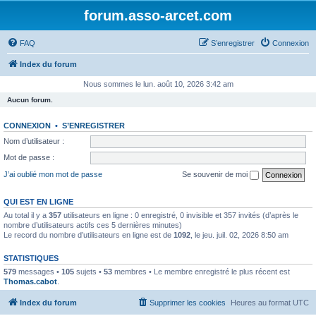
forum.asso-arcet.com
FAQ
S’enregistrer
Connexion
Index du forum
Nous sommes le lun. août 10, 2026 3:42 am
Aucun forum.
CONNEXION
•
S’ENREGISTRER
Nom d’utilisateur :
Mot de passe :
J’ai oublié mon mot de passe
Se souvenir de moi
QUI EST EN LIGNE
Au total il y a
357
utilisateurs en ligne : 0 enregistré, 0 invisible et 357 invités (d’après le
nombre d’utilisateurs actifs ces 5 dernières minutes)
Le record du nombre d’utilisateurs en ligne est de
1092
, le jeu. juil. 02, 2026 8:50 am
STATISTIQUES
579
messages •
105
sujets •
53
membres • Le membre enregistré le plus récent est
Thomas.cabot
.
Index du forum
Supprimer les cookies
Heures au format
UTC