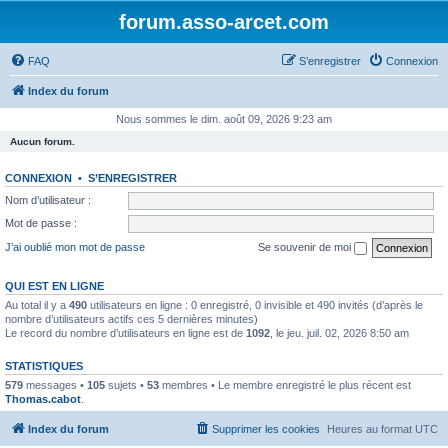
forum.asso-arcet.com
FAQ
S’enregistrer
Connexion
Index du forum
Nous sommes le dim. août 09, 2026 9:23 am
Aucun forum.
CONNEXION
•
S’ENREGISTRER
Nom d’utilisateur :
Mot de passe :
J’ai oublié mon mot de passe
Se souvenir de moi
QUI EST EN LIGNE
Au total il y a
490
utilisateurs en ligne : 0 enregistré, 0 invisible et 490 invités (d’après le
nombre d’utilisateurs actifs ces 5 dernières minutes)
Le record du nombre d’utilisateurs en ligne est de
1092
, le jeu. juil. 02, 2026 8:50 am
STATISTIQUES
579
messages •
105
sujets •
53
membres • Le membre enregistré le plus récent est
Thomas.cabot
.
Index du forum
Supprimer les cookies
Heures au format
UTC