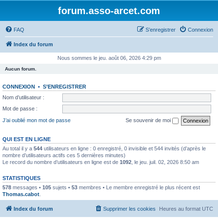
forum.asso-arcet.com
FAQ
S’enregistrer
Connexion
Index du forum
Nous sommes le jeu. août 06, 2026 4:29 pm
Aucun forum.
CONNEXION
•
S’ENREGISTRER
Nom d’utilisateur :
Mot de passe :
J’ai oublié mon mot de passe
Se souvenir de moi
QUI EST EN LIGNE
Au total il y a
544
utilisateurs en ligne : 0 enregistré, 0 invisible et 544 invités (d’après le
nombre d’utilisateurs actifs ces 5 dernières minutes)
Le record du nombre d’utilisateurs en ligne est de
1092
, le jeu. juil. 02, 2026 8:50 am
STATISTIQUES
578
messages •
105
sujets •
53
membres • Le membre enregistré le plus récent est
Thomas.cabot
.
Index du forum
Supprimer les cookies
Heures au format
UTC