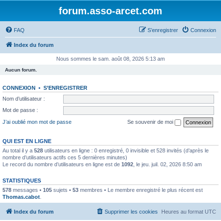
forum.asso-arcet.com
FAQ
S’enregistrer
Connexion
Index du forum
Nous sommes le sam. août 08, 2026 5:13 am
Aucun forum.
CONNEXION
•
S’ENREGISTRER
Nom d’utilisateur :
Mot de passe :
J’ai oublié mon mot de passe
Se souvenir de moi
QUI EST EN LIGNE
Au total il y a
528
utilisateurs en ligne : 0 enregistré, 0 invisible et 528 invités (d’après le
nombre d’utilisateurs actifs ces 5 dernières minutes)
Le record du nombre d’utilisateurs en ligne est de
1092
, le jeu. juil. 02, 2026 8:50 am
STATISTIQUES
578
messages •
105
sujets •
53
membres • Le membre enregistré le plus récent est
Thomas.cabot
.
Index du forum
Supprimer les cookies
Heures au format
UTC