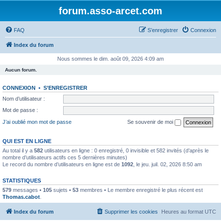
forum.asso-arcet.com
FAQ
S’enregistrer
Connexion
Index du forum
Nous sommes le dim. août 09, 2026 4:09 am
Aucun forum.
CONNEXION
•
S’ENREGISTRER
Nom d’utilisateur :
Mot de passe :
J’ai oublié mon mot de passe
Se souvenir de moi
QUI EST EN LIGNE
Au total il y a
582
utilisateurs en ligne : 0 enregistré, 0 invisible et 582 invités (d’après le
nombre d’utilisateurs actifs ces 5 dernières minutes)
Le record du nombre d’utilisateurs en ligne est de
1092
, le jeu. juil. 02, 2026 8:50 am
STATISTIQUES
579
messages •
105
sujets •
53
membres • Le membre enregistré le plus récent est
Thomas.cabot
.
Index du forum
Supprimer les cookies
Heures au format
UTC