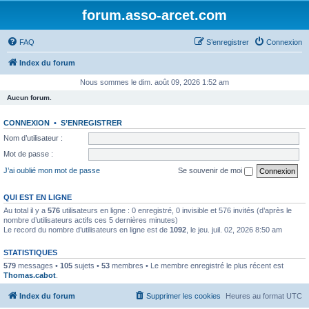
forum.asso-arcet.com
FAQ
S’enregistrer
Connexion
Index du forum
Nous sommes le dim. août 09, 2026 1:52 am
Aucun forum.
CONNEXION
•
S’ENREGISTRER
Nom d’utilisateur :
Mot de passe :
J’ai oublié mon mot de passe
Se souvenir de moi
QUI EST EN LIGNE
Au total il y a
576
utilisateurs en ligne : 0 enregistré, 0 invisible et 576 invités (d’après le
nombre d’utilisateurs actifs ces 5 dernières minutes)
Le record du nombre d’utilisateurs en ligne est de
1092
, le jeu. juil. 02, 2026 8:50 am
STATISTIQUES
579
messages •
105
sujets •
53
membres • Le membre enregistré le plus récent est
Thomas.cabot
.
Index du forum
Supprimer les cookies
Heures au format
UTC