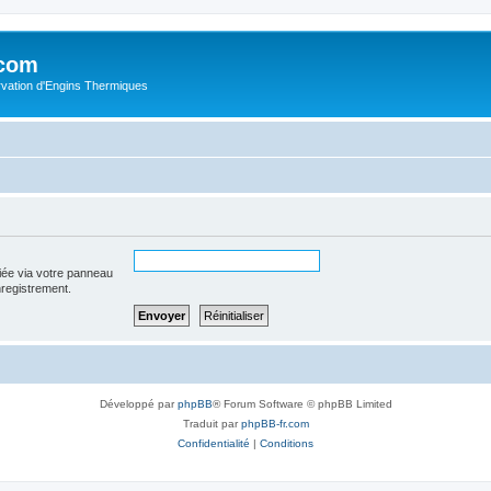
.com
rvation d'Engins Thermiques
iée via votre panneau
enregistrement.
Développé par
phpBB
® Forum Software © phpBB Limited
Traduit par
phpBB-fr.com
Confidentialité
|
Conditions