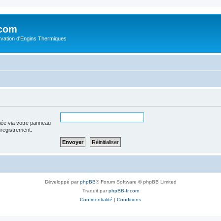
.com
rvation d'Engins Thermiques
iée via votre panneau
enregistrement.
Développé par
phpBB
® Forum Software © phpBB Limited
Traduit par
phpBB-fr.com
Confidentialité
|
Conditions