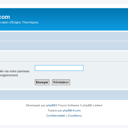
.com
rvation d'Engins Thermiques
iée via votre panneau
enregistrement.
Développé par
phpBB
® Forum Software © phpBB Limited
Traduit par
phpBB-fr.com
Confidentialité
|
Conditions