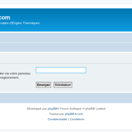
.com
rvation d'Engins Thermiques
iée via votre panneau
enregistrement.
Développé par
phpBB
® Forum Software © phpBB Limited
Traduit par
phpBB-fr.com
Confidentialité
|
Conditions