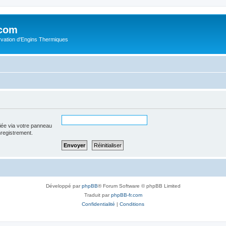
.com
rvation d'Engins Thermiques
iée via votre panneau
enregistrement.
Développé par
phpBB
® Forum Software © phpBB Limited
Traduit par
phpBB-fr.com
Confidentialité
|
Conditions