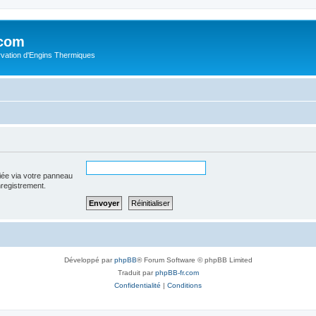
.com
rvation d'Engins Thermiques
iée via votre panneau
enregistrement.
Développé par
phpBB
® Forum Software © phpBB Limited
Traduit par
phpBB-fr.com
Confidentialité
|
Conditions