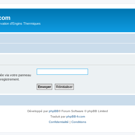
.com
rvation d'Engins Thermiques
iée via votre panneau
enregistrement.
Développé par
phpBB
® Forum Software © phpBB Limited
Traduit par
phpBB-fr.com
Confidentialité
|
Conditions