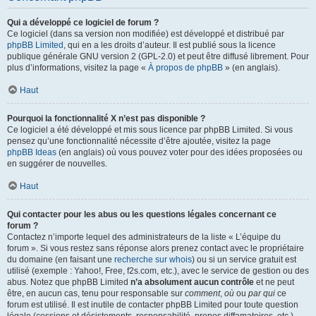
Qui a développé ce logiciel de forum ?
Ce logiciel (dans sa version non modifiée) est développé et distribué par
phpBB Limited
, qui en a les droits d’auteur. Il est publié sous la licence
publique générale GNU version 2 (GPL-2.0) et peut être diffusé librement. Pour
plus d’informations, visitez la page «
À propos de phpBB
» (en anglais).
Haut
Pourquoi la fonctionnalité X n’est pas disponible ?
Ce logiciel a été développé et mis sous licence par phpBB Limited. Si vous
pensez qu’une fonctionnalité nécessite d’être ajoutée, visitez la page
phpBB Ideas
(en anglais) où vous pouvez voter pour des idées proposées ou
en suggérer de nouvelles.
Haut
Qui contacter pour les abus ou les questions légales concernant ce
forum ?
Contactez n’importe lequel des administrateurs de la liste « L’équipe du
forum ». Si vous restez sans réponse alors prenez contact avec le propriétaire
du domaine (en faisant une
recherche sur whois
) ou si un service gratuit est
utilisé (exemple : Yahoo!, Free, f2s.com, etc.), avec le service de gestion ou des
abus. Notez que phpBB Limited
n’a absolument aucun contrôle
et ne peut
être, en aucun cas, tenu pour responsable sur
comment
,
où
ou
par qui
ce
forum est utilisé. Il est inutile de contacter phpBB Limited pour toute question