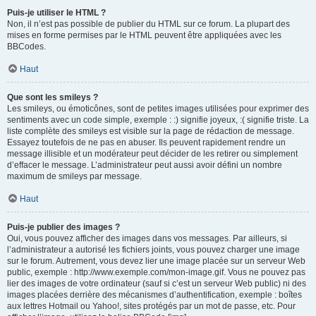
Puis-je utiliser le HTML ?
Non, il n’est pas possible de publier du HTML sur ce forum. La plupart des
mises en forme permises par le HTML peuvent être appliquées avec les
BBCodes.
Haut
Que sont les smileys ?
Les smileys, ou émoticônes, sont de petites images utilisées pour exprimer des
sentiments avec un code simple, exemple : :) signifie joyeux, :( signifie triste. La
liste complète des smileys est visible sur la page de rédaction de message.
Essayez toutefois de ne pas en abuser. Ils peuvent rapidement rendre un
message illisible et un modérateur peut décider de les retirer ou simplement
d’effacer le message. L’administrateur peut aussi avoir défini un nombre
maximum de smileys par message.
Haut
Puis-je publier des images ?
Oui, vous pouvez afficher des images dans vos messages. Par ailleurs, si
l’administrateur a autorisé les fichiers joints, vous pouvez charger une image
sur le forum. Autrement, vous devez lier une image placée sur un serveur Web
public, exemple : http://www.exemple.com/mon-image.gif. Vous ne pouvez pas
lier des images de votre ordinateur (sauf si c’est un serveur Web public) ni des
images placées derrière des mécanismes d’authentification, exemple : boîtes
aux lettres Hotmail ou Yahoo!, sites protégés par un mot de passe, etc. Pour