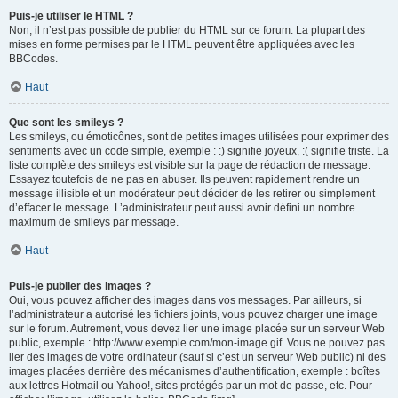
Puis-je utiliser le HTML ?
Non, il n’est pas possible de publier du HTML sur ce forum. La plupart des
mises en forme permises par le HTML peuvent être appliquées avec les
BBCodes.
Haut
Que sont les smileys ?
Les smileys, ou émoticônes, sont de petites images utilisées pour exprimer des
sentiments avec un code simple, exemple : :) signifie joyeux, :( signifie triste. La
liste complète des smileys est visible sur la page de rédaction de message.
Essayez toutefois de ne pas en abuser. Ils peuvent rapidement rendre un
message illisible et un modérateur peut décider de les retirer ou simplement
d’effacer le message. L’administrateur peut aussi avoir défini un nombre
maximum de smileys par message.
Haut
Puis-je publier des images ?
Oui, vous pouvez afficher des images dans vos messages. Par ailleurs, si
l’administrateur a autorisé les fichiers joints, vous pouvez charger une image
sur le forum. Autrement, vous devez lier une image placée sur un serveur Web
public, exemple : http://www.exemple.com/mon-image.gif. Vous ne pouvez pas
lier des images de votre ordinateur (sauf si c’est un serveur Web public) ni des
images placées derrière des mécanismes d’authentification, exemple : boîtes
aux lettres Hotmail ou Yahoo!, sites protégés par un mot de passe, etc. Pour