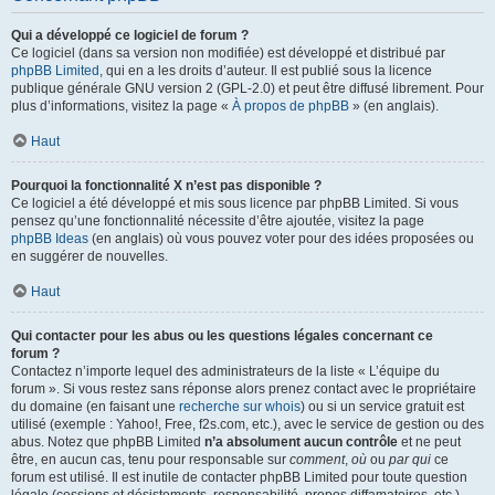
Qui a développé ce logiciel de forum ?
Ce logiciel (dans sa version non modifiée) est développé et distribué par
phpBB Limited
, qui en a les droits d’auteur. Il est publié sous la licence
publique générale GNU version 2 (GPL-2.0) et peut être diffusé librement. Pour
plus d’informations, visitez la page «
À propos de phpBB
» (en anglais).
Haut
Pourquoi la fonctionnalité X n’est pas disponible ?
Ce logiciel a été développé et mis sous licence par phpBB Limited. Si vous
pensez qu’une fonctionnalité nécessite d’être ajoutée, visitez la page
phpBB Ideas
(en anglais) où vous pouvez voter pour des idées proposées ou
en suggérer de nouvelles.
Haut
Qui contacter pour les abus ou les questions légales concernant ce
forum ?
Contactez n’importe lequel des administrateurs de la liste « L’équipe du
forum ». Si vous restez sans réponse alors prenez contact avec le propriétaire
du domaine (en faisant une
recherche sur whois
) ou si un service gratuit est
utilisé (exemple : Yahoo!, Free, f2s.com, etc.), avec le service de gestion ou des
abus. Notez que phpBB Limited
n’a absolument aucun contrôle
et ne peut
être, en aucun cas, tenu pour responsable sur
comment
,
où
ou
par qui
ce
forum est utilisé. Il est inutile de contacter phpBB Limited pour toute question