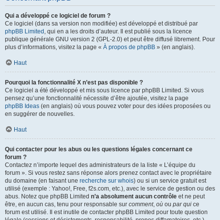
Qui a développé ce logiciel de forum ?
Ce logiciel (dans sa version non modifiée) est développé et distribué par
phpBB Limited
, qui en a les droits d’auteur. Il est publié sous la licence
publique générale GNU version 2 (GPL-2.0) et peut être diffusé librement. Pour
plus d’informations, visitez la page «
À propos de phpBB
» (en anglais).
Haut
Pourquoi la fonctionnalité X n’est pas disponible ?
Ce logiciel a été développé et mis sous licence par phpBB Limited. Si vous
pensez qu’une fonctionnalité nécessite d’être ajoutée, visitez la page
phpBB Ideas
(en anglais) où vous pouvez voter pour des idées proposées ou
en suggérer de nouvelles.
Haut
Qui contacter pour les abus ou les questions légales concernant ce
forum ?
Contactez n’importe lequel des administrateurs de la liste « L’équipe du
forum ». Si vous restez sans réponse alors prenez contact avec le propriétaire
du domaine (en faisant une
recherche sur whois
) ou si un service gratuit est
utilisé (exemple : Yahoo!, Free, f2s.com, etc.), avec le service de gestion ou des
abus. Notez que phpBB Limited
n’a absolument aucun contrôle
et ne peut
être, en aucun cas, tenu pour responsable sur
comment
,
où
ou
par qui
ce
forum est utilisé. Il est inutile de contacter phpBB Limited pour toute question