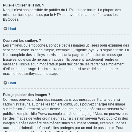
Puis-je utiliser le HTML ?
Non, il n’est pas possible de publier du HTML sur ce forum. La plupart des
mises en forme permises par le HTML peuvent être appliquées avec les
BBCodes.
Haut
Que sont les smileys ?
Les smileys, ou émoticônes, sont de petites images utilisées pour exprimer des
sentiments avec un code simple, exemple : :) signifie joyeux, :( signifie triste. La
liste complète des smileys est visible sur la page de rédaction de message.
Essayez toutefois de ne pas en abuser. Ils peuvent rapidement rendre un
message illisible et un modérateur peut décider de les retirer ou simplement
d’effacer le message. L’administrateur peut aussi avoir défini un nombre
maximum de smileys par message.
Haut
Puis-je publier des images ?
Oui, vous pouvez afficher des images dans vos messages. Par ailleurs, si
l’administrateur a autorisé les fichiers joints, vous pouvez charger une image
sur le forum. Autrement, vous devez lier une image placée sur un serveur Web
public, exemple : http://www.exemple.com/mon-image.gif. Vous ne pouvez pas
lier des images de votre ordinateur (sauf si c’est un serveur Web public) ni des
images placées derrière des mécanismes d’authentification, exemple : boîtes
aux lettres Hotmail ou Yahoo!, sites protégés par un mot de passe, etc. Pour