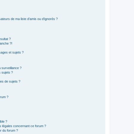
ateurs de ma liste d’amis ou d’ignorés ?
sultat ?
anche ?!
ages et sujets ?
a surveillance ?
 sujets ?
es de sujets ?
orum ?
ible ?
ns légales concernant ce forum ?
r du forum ?