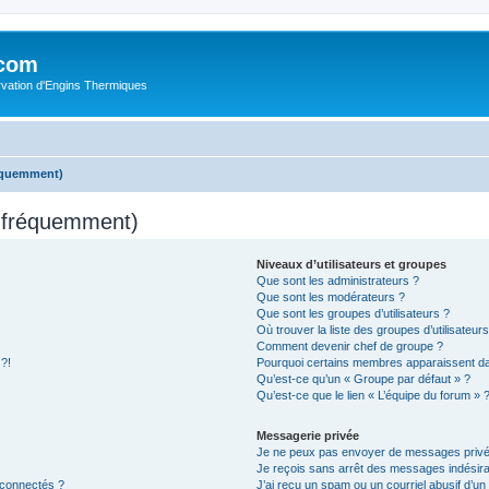
.com
rvation d'Engins Thermiques
réquemment)
s fréquemment)
Niveaux d’utilisateurs et groupes
Que sont les administrateurs ?
Que sont les modérateurs ?
Que sont les groupes d’utilisateurs ?
Où trouver la liste des groupes d’utilisateur
Comment devenir chef de groupe ?
 ?!
Pourquoi certains membres apparaissent dan
Qu’est-ce qu’un « Groupe par défaut » ?
Qu’est-ce que le lien « L’équipe du forum » 
Messagerie privée
Je ne peux pas envoyer de messages privé
Je reçois sans arrêt des messages indésira
 connectés ?
J’ai reçu un spam ou un courriel abusif d’u