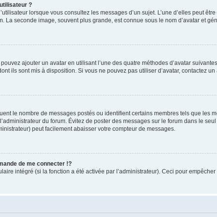
tilisateur ?
utilisateur lorsque vous consultez les messages d’un sujet. L’une d’elles peut êtr
rum. La seconde image, souvent plus grande, est connue sous le nom d’avatar et 
s pouvez ajouter un avatar en utilisant l’une des quatre méthodes d’avatar suivantes 
ont ils sont mis à disposition. Si vous ne pouvez pas utiliser d’avatar, contactez un
iquent le nombre de messages postés ou identifient certains membres tels que les 
ar l’administrateur du forum. Évitez de poster des messages sur le forum dans le seu
ministrateur) peut facilement abaisser votre compteur de messages.
mande de me connecter !?
re intégré (si la fonction a été activée par l’administrateur). Ceci pour empêcher l’u