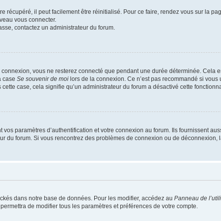
 récupéré, il peut facilement être réinitialisé. Pour ce faire, rendez vous sur la p
uveau vous connecter.
passe, contactez un administrateur du forum.
e connexion, vous ne resterez connecté que pendant une durée déterminée. Cela em
la case
Se souvenir de moi
lors de la connexion. Ce n’est pas recommandé si vous u
s cette case, cela signifie qu’un administrateur du forum a désactivé cette fonctionna
os paramètres d’authentification et votre connexion au forum. Ils fournissent aussi
teur du forum. Si vous rencontrez des problèmes de connexion ou de déconnexion, l
ockés dans notre base de données. Pour les modifier, accédez au
Panneau de l’util
 permettra de modifier tous les paramètres et préférences de votre compte.