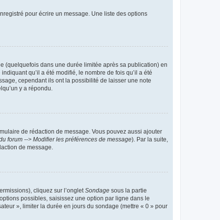
nregistré pour écrire un message. Une liste des options
 (quelquefois dans une durée limitée après sa publication) en
iquant qu’il a été modifié, le nombre de fois qu’il a été
sage, cependant ils ont la possibilité de laisser une note
elqu’un y a répondu.
rmulaire de rédaction de message. Vous pouvez aussi ajouter
du forum --> Modifier les préférences de message
). Par la suite,
daction de message.
ermissions), cliquez sur l’onglet
Sondage
sous la partie
ptions possibles, saisissez une option par ligne dans le
ateur », limiter la durée en jours du sondage (mettre « 0 » pour