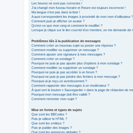
Les heures ne sont pas correctes !
J’ai changé mon fuseau horaire et l’heure est toujours incorrecte !
Ma langue n’est pas dans la liste !
A quoi correspondent les images à proximité de mon nom d’utilisateur 
Comment puis-je afficher un avatar ?
Qu’est-ce que mon rang et comment le modifier ?
Lorsque je clique sur le lien
courriel
d’un membre, on me demande de m
Problèmes liés à la publication de messages
Comment créer un nouveau sujet ou poster une réponse ?
Comment modifier ou supprimer un message ?
Comment ajouter une signature à mes messages ?
Comment créer un sondage ?
Pourquoi ne puis-je pas ajouter plus d’options à mon sondage ?
Comment modifier ou supprimer un sondage ?
Pourquoi ne puis-je pas accéder à un forum ?
Pourquoi ne puis-je pas joindre des fichiers à mon message ?
Pourquoi ai-je reçu un avertissement ?
Comment rapporter des messages à un modérateur ?
À quoi sert le bouton « Sauvegarder » dans la page de rédaction de 
Pourquoi mon message doit être validé ?
Comment remonter mon sujet ?
Mise en forme et types de sujets
Que sont les BBCodes ?
Puis-je utiliser le HTML ?
Que sont les smileys ?
Puis-je publier des images ?
Que sont les annonces globales ?