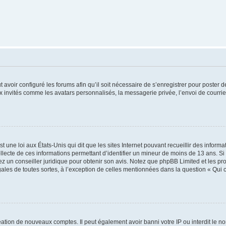
t avoir configuré les forums afin qu’il soit nécessaire de s’enregistrer pour poster
x invités comme les avatars personnalisés, la messagerie privée, l’envoi de courri
t une loi aux États-Unis qui dit que les sites Internet pouvant recueillir des infor
ollecte de ces informations permettant d’identifier un mineur de moins de 13 ans. S
tez un conseiller juridique pour obtenir son avis. Notez que phpBB Limited et les pr
gales de toutes sortes, à l’exception de celles mentionnées dans la question « Qui
réation de nouveaux comptes. Il peut également avoir banni votre IP ou interdit le no