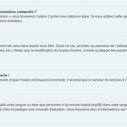
s membres connectés ?
forum », vous trouverez l’option
Cacher mon statut en ligne
. Si vous activez cette o
es invisibles.
ifférent de celui dans lequel vous êtes. Dans ce cas, accédez au
panneau de l’utilisa
ney, etc.). Notez que la modification du fuseau horaire, comme la plupart des para
ecte !
aire et que l’heure est toujours incorrecte, il se peut que le serveur ne soit pas à
installé votre langue ou bien que personne n’ait encore traduit phpBB dans votre l
s à créer et partager une nouvelle traduction. Vous trouverez plus d’informations sur l