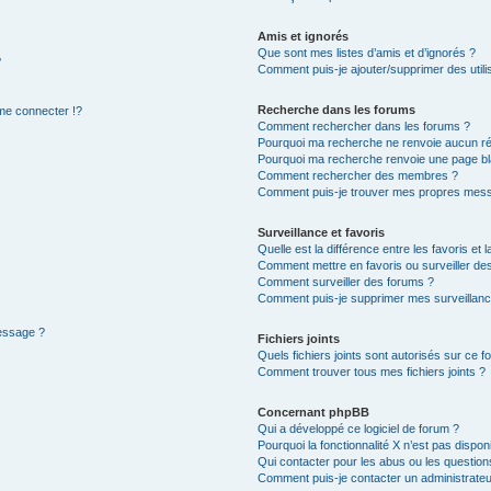
Amis et ignorés
Que sont mes listes d’amis et d’ignorés ?
?
Comment puis-je ajouter/supprimer des utilis
Recherche dans les forums
e connecter !?
Comment rechercher dans les forums ?
Pourquoi ma recherche ne renvoie aucun ré
Pourquoi ma recherche renvoie une page bl
Comment rechercher des membres ?
Comment puis-je trouver mes propres mess
Surveillance et favoris
Quelle est la différence entre les favoris et l
Comment mettre en favoris ou surveiller des
Comment surveiller des forums ?
Comment puis-je supprimer mes surveillanc
message ?
Fichiers joints
Quels fichiers joints sont autorisés sur ce f
Comment trouver tous mes fichiers joints ?
Concernant phpBB
Qui a développé ce logiciel de forum ?
Pourquoi la fonctionnalité X n’est pas dispon
Qui contacter pour les abus ou les questio
Comment puis-je contacter un administrateu