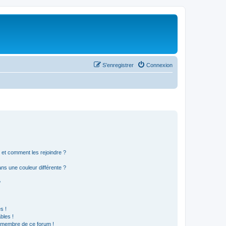
S’enregistrer
Connexion
s et comment les rejoindre ?
s une couleur différente ?
?
s !
bles !
n membre de ce forum !