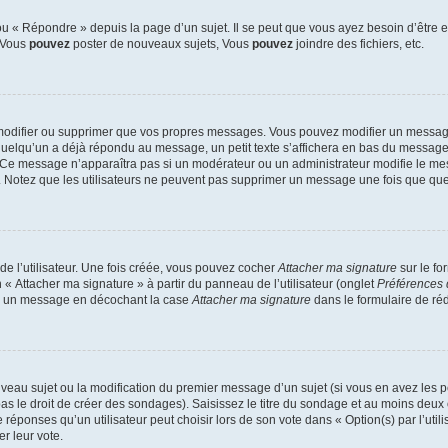
 « Répondre » depuis la page d’un sujet. Il se peut que vous ayez besoin d’être e
: Vous
pouvez
poster de nouveaux sujets, Vous
pouvez
joindre des fichiers, etc.
modifier ou supprimer que vos propres messages. Vous pouvez modifier un message
lqu’un a déjà répondu au message, un petit texte s’affichera en bas du message ind
n. Ce message n’apparaîtra pas si un modérateur ou un administrateur modifie le mes
ive. Notez que les utilisateurs ne peuvent pas supprimer un message une fois que qu
e l’utilisateur. Une fois créée, vous pouvez cocher
Attacher ma signature
sur le fo
 « Attacher ma signature » à partir du panneau de l’utilisateur (onglet
Préférences 
 à un message en décochant la case
Attacher ma signature
dans le formulaire de ré
ouveau sujet ou la modification du premier message d’un sujet (si vous en avez les p
 le droit de créer des sondages). Saisissez le titre du sondage et au moins deux o
onses qu’un utilisateur peut choisir lors de son vote dans « Option(s) par l’utilis
er leur vote.