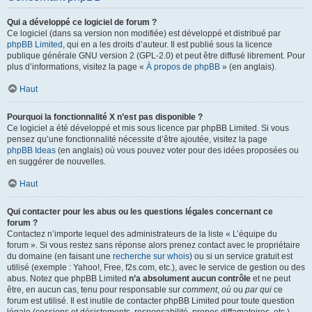
Qui a développé ce logiciel de forum ?
Ce logiciel (dans sa version non modifiée) est développé et distribué par
phpBB Limited
, qui en a les droits d’auteur. Il est publié sous la licence
publique générale GNU version 2 (GPL-2.0) et peut être diffusé librement. Pour
plus d’informations, visitez la page «
À propos de phpBB
» (en anglais).
Haut
Pourquoi la fonctionnalité X n’est pas disponible ?
Ce logiciel a été développé et mis sous licence par phpBB Limited. Si vous
pensez qu’une fonctionnalité nécessite d’être ajoutée, visitez la page
phpBB Ideas
(en anglais) où vous pouvez voter pour des idées proposées ou
en suggérer de nouvelles.
Haut
Qui contacter pour les abus ou les questions légales concernant ce
forum ?
Contactez n’importe lequel des administrateurs de la liste « L’équipe du
forum ». Si vous restez sans réponse alors prenez contact avec le propriétaire
du domaine (en faisant une
recherche sur whois
) ou si un service gratuit est
utilisé (exemple : Yahoo!, Free, f2s.com, etc.), avec le service de gestion ou des
abus. Notez que phpBB Limited
n’a absolument aucun contrôle
et ne peut
être, en aucun cas, tenu pour responsable sur
comment
,
où
ou
par qui
ce
forum est utilisé. Il est inutile de contacter phpBB Limited pour toute question