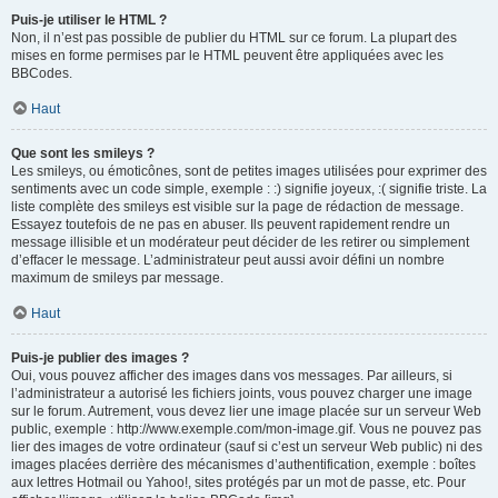
Puis-je utiliser le HTML ?
Non, il n’est pas possible de publier du HTML sur ce forum. La plupart des
mises en forme permises par le HTML peuvent être appliquées avec les
BBCodes.
Haut
Que sont les smileys ?
Les smileys, ou émoticônes, sont de petites images utilisées pour exprimer des
sentiments avec un code simple, exemple : :) signifie joyeux, :( signifie triste. La
liste complète des smileys est visible sur la page de rédaction de message.
Essayez toutefois de ne pas en abuser. Ils peuvent rapidement rendre un
message illisible et un modérateur peut décider de les retirer ou simplement
d’effacer le message. L’administrateur peut aussi avoir défini un nombre
maximum de smileys par message.
Haut
Puis-je publier des images ?
Oui, vous pouvez afficher des images dans vos messages. Par ailleurs, si
l’administrateur a autorisé les fichiers joints, vous pouvez charger une image
sur le forum. Autrement, vous devez lier une image placée sur un serveur Web
public, exemple : http://www.exemple.com/mon-image.gif. Vous ne pouvez pas
lier des images de votre ordinateur (sauf si c’est un serveur Web public) ni des
images placées derrière des mécanismes d’authentification, exemple : boîtes
aux lettres Hotmail ou Yahoo!, sites protégés par un mot de passe, etc. Pour