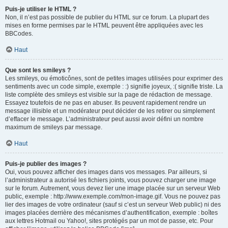
Puis-je utiliser le HTML ?
Non, il n’est pas possible de publier du HTML sur ce forum. La plupart des
mises en forme permises par le HTML peuvent être appliquées avec les
BBCodes.
Haut
Que sont les smileys ?
Les smileys, ou émoticônes, sont de petites images utilisées pour exprimer des
sentiments avec un code simple, exemple : :) signifie joyeux, :( signifie triste. La
liste complète des smileys est visible sur la page de rédaction de message.
Essayez toutefois de ne pas en abuser. Ils peuvent rapidement rendre un
message illisible et un modérateur peut décider de les retirer ou simplement
d’effacer le message. L’administrateur peut aussi avoir défini un nombre
maximum de smileys par message.
Haut
Puis-je publier des images ?
Oui, vous pouvez afficher des images dans vos messages. Par ailleurs, si
l’administrateur a autorisé les fichiers joints, vous pouvez charger une image
sur le forum. Autrement, vous devez lier une image placée sur un serveur Web
public, exemple : http://www.exemple.com/mon-image.gif. Vous ne pouvez pas
lier des images de votre ordinateur (sauf si c’est un serveur Web public) ni des
images placées derrière des mécanismes d’authentification, exemple : boîtes
aux lettres Hotmail ou Yahoo!, sites protégés par un mot de passe, etc. Pour