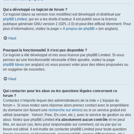
Qui a développé ce logiciel de forum ?
Ce logiciel (dans sa version non modifiée) est développé et distribué par
phpBB Limited
, qui en a les droits d’auteur. Il est publié sous la licence
publique générale GNU version 2 (GPL-2.0) et peut être diffusé librement. Pour
plus d’informations, visitez la page «
À propos de phpBB
» (en anglais).
Haut
Pourquoi la fonctionnalité X n’est pas disponible ?
Ce logiciel a été développé et mis sous licence par phpBB Limited. Si vous
pensez qu’une fonctionnalité nécessite d’être ajoutée, visitez la page
phpBB Ideas
(en anglais) où vous pouvez voter pour des idées proposées ou
en suggérer de nouvelles.
Haut
Qui contacter pour les abus ou les questions légales concernant ce
forum ?
Contactez n’importe lequel des administrateurs de la liste « L’équipe du
forum ». Si vous restez sans réponse alors prenez contact avec le propriétaire
du domaine (en faisant une
recherche sur whois
) ou si un service gratuit est
utilisé (exemple : Yahoo!, Free, f2s.com, etc.), avec le service de gestion ou des
abus. Notez que phpBB Limited
n’a absolument aucun contrôle
et ne peut
être, en aucun cas, tenu pour responsable sur
comment
,
où
ou
par qui
ce
forum est utilisé. Il est inutile de contacter phpBB Limited pour toute question