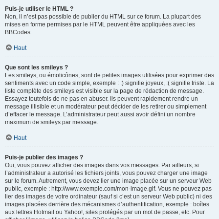
Puis-je utiliser le HTML ?
Non, il n’est pas possible de publier du HTML sur ce forum. La plupart des
mises en forme permises par le HTML peuvent être appliquées avec les
BBCodes.
Haut
Que sont les smileys ?
Les smileys, ou émoticônes, sont de petites images utilisées pour exprimer des
sentiments avec un code simple, exemple : :) signifie joyeux, :( signifie triste. La
liste complète des smileys est visible sur la page de rédaction de message.
Essayez toutefois de ne pas en abuser. Ils peuvent rapidement rendre un
message illisible et un modérateur peut décider de les retirer ou simplement
d’effacer le message. L’administrateur peut aussi avoir défini un nombre
maximum de smileys par message.
Haut
Puis-je publier des images ?
Oui, vous pouvez afficher des images dans vos messages. Par ailleurs, si
l’administrateur a autorisé les fichiers joints, vous pouvez charger une image
sur le forum. Autrement, vous devez lier une image placée sur un serveur Web
public, exemple : http://www.exemple.com/mon-image.gif. Vous ne pouvez pas
lier des images de votre ordinateur (sauf si c’est un serveur Web public) ni des
images placées derrière des mécanismes d’authentification, exemple : boîtes
aux lettres Hotmail ou Yahoo!, sites protégés par un mot de passe, etc. Pour