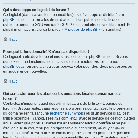
Qui a développé ce logiciel de forum ?
Ce logiciel (dans sa version non modifiée) est développé et distribué par
phpBB Limited
, qui en a les droits d’auteur. Il est publié sous la licence
publique générale GNU version 2 (GPL-2.0) et peut être diffusé librement. Pour
plus d’informations, visitez la page «
À propos de phpBB
» (en anglais).
Haut
Pourquoi la fonctionnalité X n’est pas disponible ?
Ce logiciel a été développé et mis sous licence par phpBB Limited. Si vous
pensez qu’une fonctionnalité nécessite d’être ajoutée, visitez la page
phpBB Ideas
(en anglais) où vous pouvez voter pour des idées proposées ou
en suggérer de nouvelles.
Haut
Qui contacter pour les abus ou les questions légales concernant ce
forum ?
Contactez n’importe lequel des administrateurs de la liste « L’équipe du
forum ». Si vous restez sans réponse alors prenez contact avec le propriétaire
du domaine (en faisant une
recherche sur whois
) ou si un service gratuit est
utilisé (exemple : Yahoo!, Free, f2s.com, etc.), avec le service de gestion ou des
abus. Notez que phpBB Limited
n’a absolument aucun contrôle
et ne peut
être, en aucun cas, tenu pour responsable sur
comment
,
où
ou
par qui
ce
forum est utilisé. Il est inutile de contacter phpBB Limited pour toute question