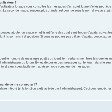
tilisateur ?
utilisateur lorsque vous consultez les messages d’un sujet. L’une d’elles peut êtr
rum. La seconde image, souvent plus grande, est connue sous le nom d’avatar et 
s pouvez ajouter un avatar en utilisant l’une des quatre méthodes d’avatar suivantes 
ont ils sont mis à disposition. Si vous ne pouvez pas utiliser d’avatar, contactez un
iquent le nombre de messages postés ou identifient certains membres tels que les 
ar l’administrateur du forum. Évitez de poster des messages sur le forum dans le seu
ministrateur) peut facilement abaisser votre compteur de messages.
mande de me connecter !?
re intégré (si la fonction a été activée par l’administrateur). Ceci pour empêcher l’u