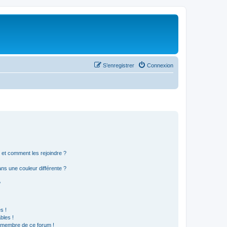
S’enregistrer
Connexion
s et comment les rejoindre ?
s une couleur différente ?
?
s !
bles !
n membre de ce forum !