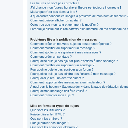
Les heures ne sont pas correctes !
J’ai changé mon fuseau horaire et l’heure est toujours incorrecte !
Ma langue n’est pas dans la liste !
A quoi correspondent les images à proximité de mon nom d’utilisateur 
Comment puis-je afficher un avatar ?
Qu’est-ce que mon rang et comment le modifier ?
Lorsque je clique sur le lien
courriel
d’un membre, on me demande de m
Problèmes liés à la publication de messages
Comment créer un nouveau sujet ou poster une réponse ?
Comment modifier ou supprimer un message ?
Comment ajouter une signature à mes messages ?
Comment créer un sondage ?
Pourquoi ne puis-je pas ajouter plus d’options à mon sondage ?
Comment modifier ou supprimer un sondage ?
Pourquoi ne puis-je pas accéder à un forum ?
Pourquoi ne puis-je pas joindre des fichiers à mon message ?
Pourquoi ai-je reçu un avertissement ?
Comment rapporter des messages à un modérateur ?
À quoi sert le bouton « Sauvegarder » dans la page de rédaction de 
Pourquoi mon message doit être validé ?
Comment remonter mon sujet ?
Mise en forme et types de sujets
Que sont les BBCodes ?
Puis-je utiliser le HTML ?
Que sont les smileys ?
Puis-je publier des images ?
Que sont les annonces globales ?