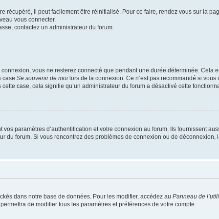
 récupéré, il peut facilement être réinitialisé. Pour ce faire, rendez vous sur la p
uveau vous connecter.
passe, contactez un administrateur du forum.
e connexion, vous ne resterez connecté que pendant une durée déterminée. Cela em
la case
Se souvenir de moi
lors de la connexion. Ce n’est pas recommandé si vous u
s cette case, cela signifie qu’un administrateur du forum a désactivé cette fonctionna
os paramètres d’authentification et votre connexion au forum. Ils fournissent aussi
teur du forum. Si vous rencontrez des problèmes de connexion ou de déconnexion, l
ockés dans notre base de données. Pour les modifier, accédez au
Panneau de l’util
 permettra de modifier tous les paramètres et préférences de votre compte.