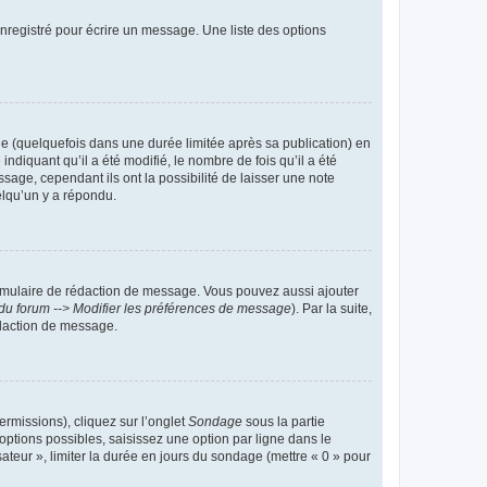
nregistré pour écrire un message. Une liste des options
 (quelquefois dans une durée limitée après sa publication) en
iquant qu’il a été modifié, le nombre de fois qu’il a été
sage, cependant ils ont la possibilité de laisser une note
elqu’un y a répondu.
rmulaire de rédaction de message. Vous pouvez aussi ajouter
du forum --> Modifier les préférences de message
). Par la suite,
daction de message.
ermissions), cliquez sur l’onglet
Sondage
sous la partie
ptions possibles, saisissez une option par ligne dans le
ateur », limiter la durée en jours du sondage (mettre « 0 » pour