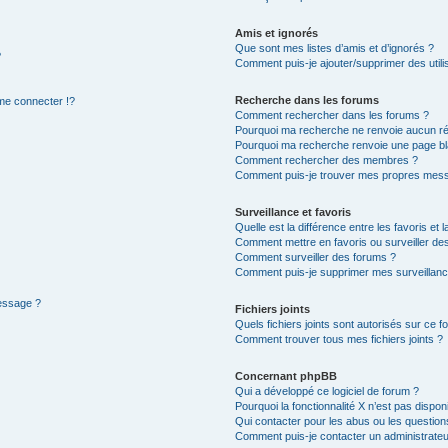
Amis et ignorés
Que sont mes listes d’amis et d’ignorés ?
?
Comment puis-je ajouter/supprimer des utilis
Recherche dans les forums
e connecter !?
Comment rechercher dans les forums ?
Pourquoi ma recherche ne renvoie aucun ré
Pourquoi ma recherche renvoie une page bl
Comment rechercher des membres ?
Comment puis-je trouver mes propres mess
Surveillance et favoris
Quelle est la différence entre les favoris et l
Comment mettre en favoris ou surveiller des
Comment surveiller des forums ?
Comment puis-je supprimer mes surveillanc
message ?
Fichiers joints
Quels fichiers joints sont autorisés sur ce f
Comment trouver tous mes fichiers joints ?
Concernant phpBB
Qui a développé ce logiciel de forum ?
Pourquoi la fonctionnalité X n’est pas dispon
Qui contacter pour les abus ou les questio
Comment puis-je contacter un administrateu