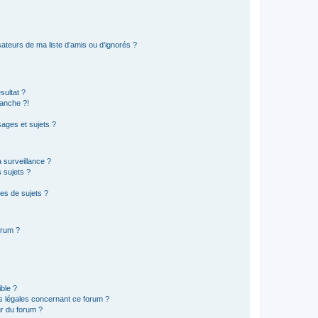
ateurs de ma liste d’amis ou d’ignorés ?
sultat ?
anche ?!
ages et sujets ?
a surveillance ?
 sujets ?
es de sujets ?
orum ?
ible ?
ns légales concernant ce forum ?
r du forum ?