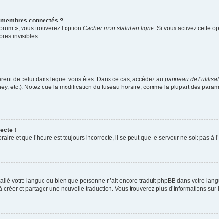
s membres connectés ?
forum », vous trouverez l’option
Cacher mon statut en ligne
. Si vous activez cette o
es invisibles.
ifférent de celui dans lequel vous êtes. Dans ce cas, accédez au
panneau de l’utilisa
ney, etc.). Notez que la modification du fuseau horaire, comme la plupart des para
ecte !
aire et que l’heure est toujours incorrecte, il se peut que le serveur ne soit pas à
installé votre langue ou bien que personne n’ait encore traduit phpBB dans votre l
s à créer et partager une nouvelle traduction. Vous trouverez plus d’informations sur l