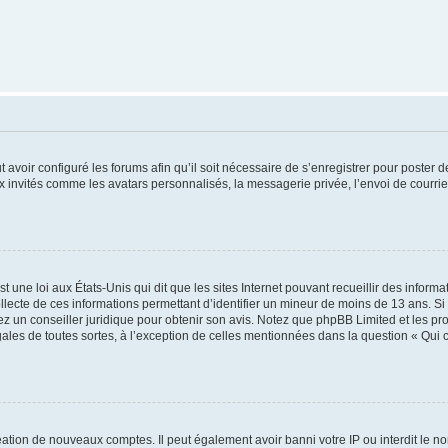
t avoir configuré les forums afin qu’il soit nécessaire de s’enregistrer pour poster
x invités comme les avatars personnalisés, la messagerie privée, l’envoi de courri
t une loi aux États-Unis qui dit que les sites Internet pouvant recueillir des infor
ollecte de ces informations permettant d’identifier un mineur de moins de 13 ans. S
tez un conseiller juridique pour obtenir son avis. Notez que phpBB Limited et les pr
gales de toutes sortes, à l’exception de celles mentionnées dans la question « Qui
réation de nouveaux comptes. Il peut également avoir banni votre IP ou interdit le no