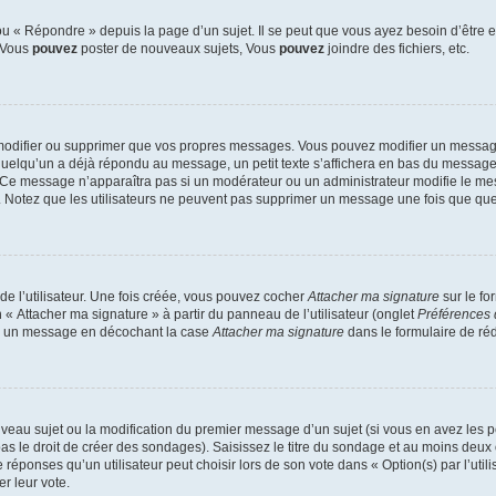
 « Répondre » depuis la page d’un sujet. Il se peut que vous ayez besoin d’être e
: Vous
pouvez
poster de nouveaux sujets, Vous
pouvez
joindre des fichiers, etc.
modifier ou supprimer que vos propres messages. Vous pouvez modifier un message
lqu’un a déjà répondu au message, un petit texte s’affichera en bas du message ind
n. Ce message n’apparaîtra pas si un modérateur ou un administrateur modifie le mes
ive. Notez que les utilisateurs ne peuvent pas supprimer un message une fois que qu
e l’utilisateur. Une fois créée, vous pouvez cocher
Attacher ma signature
sur le fo
 « Attacher ma signature » à partir du panneau de l’utilisateur (onglet
Préférences 
 à un message en décochant la case
Attacher ma signature
dans le formulaire de ré
ouveau sujet ou la modification du premier message d’un sujet (si vous en avez les p
 le droit de créer des sondages). Saisissez le titre du sondage et au moins deux o
onses qu’un utilisateur peut choisir lors de son vote dans « Option(s) par l’utilis
er leur vote.