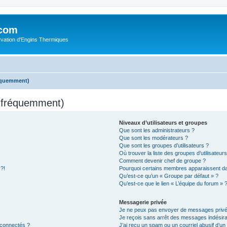
.com
rvation d'Engins Thermiques
réquemment)
s fréquemment)
Niveaux d’utilisateurs et groupes
Que sont les administrateurs ?
Que sont les modérateurs ?
Que sont les groupes d’utilisateurs ?
Où trouver la liste des groupes d’utilisateur
Comment devenir chef de groupe ?
 ?!
Pourquoi certains membres apparaissent dan
Qu’est-ce qu’un « Groupe par défaut » ?
Qu’est-ce que le lien « L’équipe du forum » 
Messagerie privée
Je ne peux pas envoyer de messages privé
Je reçois sans arrêt des messages indésira
 connectés ?
J’ai reçu un spam ou un courriel abusif d’u