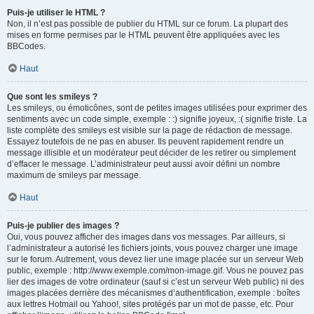
Puis-je utiliser le HTML ?
Non, il n’est pas possible de publier du HTML sur ce forum. La plupart des
mises en forme permises par le HTML peuvent être appliquées avec les
BBCodes.
Haut
Que sont les smileys ?
Les smileys, ou émoticônes, sont de petites images utilisées pour exprimer des
sentiments avec un code simple, exemple : :) signifie joyeux, :( signifie triste. La
liste complète des smileys est visible sur la page de rédaction de message.
Essayez toutefois de ne pas en abuser. Ils peuvent rapidement rendre un
message illisible et un modérateur peut décider de les retirer ou simplement
d’effacer le message. L’administrateur peut aussi avoir défini un nombre
maximum de smileys par message.
Haut
Puis-je publier des images ?
Oui, vous pouvez afficher des images dans vos messages. Par ailleurs, si
l’administrateur a autorisé les fichiers joints, vous pouvez charger une image
sur le forum. Autrement, vous devez lier une image placée sur un serveur Web
public, exemple : http://www.exemple.com/mon-image.gif. Vous ne pouvez pas
lier des images de votre ordinateur (sauf si c’est un serveur Web public) ni des
images placées derrière des mécanismes d’authentification, exemple : boîtes
aux lettres Hotmail ou Yahoo!, sites protégés par un mot de passe, etc. Pour