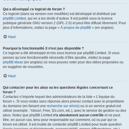
Qui a développé ce logiciel de forum ?
Ce logiciel (dans sa version non modifiée) est développé et distribué par
phpBB Limited
, qui en a les droits d’auteur. Il est publié sous la licence
publique générale GNU version 2 (GPL-2.0) et peut être diffusé librement. Pour
plus d’informations, visitez la page «
À propos de phpBB
» (en anglais).
Haut
Pourquoi la fonctionnalité X n’est pas disponible ?
Ce logiciel a été développé et mis sous licence par phpBB Limited. Si vous
pensez qu’une fonctionnalité nécessite d’être ajoutée, visitez la page
phpBB Ideas
(en anglais) où vous pouvez voter pour des idées proposées ou
en suggérer de nouvelles.
Haut
Qui contacter pour les abus ou les questions légales concernant ce
forum ?
Contactez n’importe lequel des administrateurs de la liste « L’équipe du
forum ». Si vous restez sans réponse alors prenez contact avec le propriétaire
du domaine (en faisant une
recherche sur whois
) ou si un service gratuit est
utilisé (exemple : Yahoo!, Free, f2s.com, etc.), avec le service de gestion ou des
abus. Notez que phpBB Limited
n’a absolument aucun contrôle
et ne peut
être, en aucun cas, tenu pour responsable sur
comment
,
où
ou
par qui
ce
forum est utilisé. Il est inutile de contacter phpBB Limited pour toute question