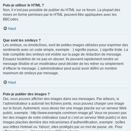
Puis-je utiliser le HTML ?
Non, il n’est pas possible de publier du HTML sur ce forum. La plupart des
mises en forme permises par le HTML peuvent être appliquées avec les
BBCodes.
Haut
Que sont les smileys ?
Les smileys, ou émoticônes, sont de petites images utilisées pour exprimer des
sentiments avec un code simple, exemple : :) signifie joyeux, :( signifie triste. La
liste complète des smileys est visible sur la page de rédaction de message.
Essayez toutefois de ne pas en abuser. Ils peuvent rapidement rendre un
message illisible et un modérateur peut décider de les retirer ou simplement
d’effacer le message. L’administrateur peut aussi avoir défini un nombre
maximum de smileys par message.
Haut
Puis-je publier des images ?
Oui, vous pouvez afficher des images dans vos messages. Par ailleurs, si
l’administrateur a autorisé les fichiers joints, vous pouvez charger une image
sur le forum. Autrement, vous devez lier une image placée sur un serveur Web
public, exemple : http://www.exemple.com/mon-image.gif. Vous ne pouvez pas
lier des images de votre ordinateur (sauf si c’est un serveur Web public) ni des
images placées derrière des mécanismes d’authentification, exemple : boîtes
aux lettres Hotmail ou Yahoo!, sites protégés par un mot de passe, etc. Pour