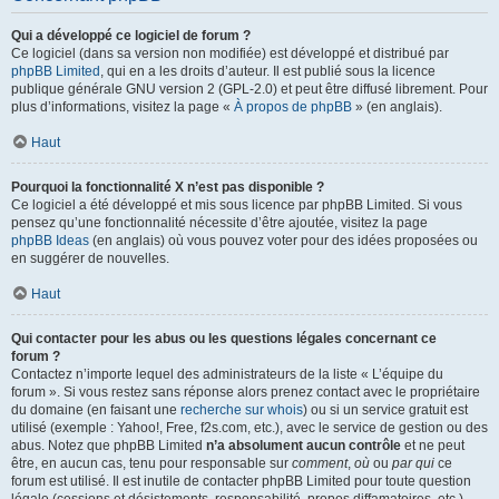
Qui a développé ce logiciel de forum ?
Ce logiciel (dans sa version non modifiée) est développé et distribué par
phpBB Limited
, qui en a les droits d’auteur. Il est publié sous la licence
publique générale GNU version 2 (GPL-2.0) et peut être diffusé librement. Pour
plus d’informations, visitez la page «
À propos de phpBB
» (en anglais).
Haut
Pourquoi la fonctionnalité X n’est pas disponible ?
Ce logiciel a été développé et mis sous licence par phpBB Limited. Si vous
pensez qu’une fonctionnalité nécessite d’être ajoutée, visitez la page
phpBB Ideas
(en anglais) où vous pouvez voter pour des idées proposées ou
en suggérer de nouvelles.
Haut
Qui contacter pour les abus ou les questions légales concernant ce
forum ?
Contactez n’importe lequel des administrateurs de la liste « L’équipe du
forum ». Si vous restez sans réponse alors prenez contact avec le propriétaire
du domaine (en faisant une
recherche sur whois
) ou si un service gratuit est
utilisé (exemple : Yahoo!, Free, f2s.com, etc.), avec le service de gestion ou des
abus. Notez que phpBB Limited
n’a absolument aucun contrôle
et ne peut
être, en aucun cas, tenu pour responsable sur
comment
,
où
ou
par qui
ce
forum est utilisé. Il est inutile de contacter phpBB Limited pour toute question