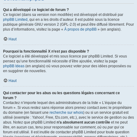
Qui a développé ce logiciel de forum ?
Ce logiciel (dans sa version non modifiée) est développé et distribué par
phpBB Limited
, qui en a les droits d’auteur. Il est publié sous la licence
publique générale GNU version 2 (GPL-2.0) et peut être diffusé librement. Pour
plus d’informations, visitez la page «
À propos de phpBB
» (en anglais).
Haut
Pourquoi la fonctionnalité X n’est pas disponible ?
Ce logiciel a été développé et mis sous licence par phpBB Limited. Si vous
pensez qu’une fonctionnalité nécessite d’être ajoutée, visitez la page
phpBB Ideas
(en anglais) où vous pouvez voter pour des idées proposées ou
en suggérer de nouvelles.
Haut
Qui contacter pour les abus ou les questions légales concernant ce
forum ?
Contactez n’importe lequel des administrateurs de la liste « L’équipe du
forum ». Si vous restez sans réponse alors prenez contact avec le propriétaire
du domaine (en faisant une
recherche sur whois
) ou si un service gratuit est
utilisé (exemple : Yahoo!, Free, f2s.com, etc.), avec le service de gestion ou des
abus. Notez que phpBB Limited
n’a absolument aucun contrôle
et ne peut
être, en aucun cas, tenu pour responsable sur
comment
,
où
ou
par qui
ce
forum est utilisé. Il est inutile de contacter phpBB Limited pour toute question