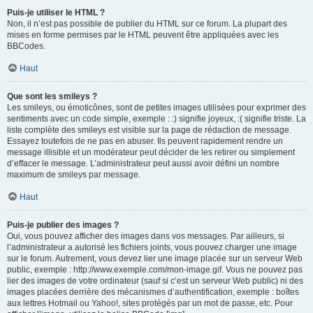
Puis-je utiliser le HTML ?
Non, il n’est pas possible de publier du HTML sur ce forum. La plupart des
mises en forme permises par le HTML peuvent être appliquées avec les
BBCodes.
Haut
Que sont les smileys ?
Les smileys, ou émoticônes, sont de petites images utilisées pour exprimer des
sentiments avec un code simple, exemple : :) signifie joyeux, :( signifie triste. La
liste complète des smileys est visible sur la page de rédaction de message.
Essayez toutefois de ne pas en abuser. Ils peuvent rapidement rendre un
message illisible et un modérateur peut décider de les retirer ou simplement
d’effacer le message. L’administrateur peut aussi avoir défini un nombre
maximum de smileys par message.
Haut
Puis-je publier des images ?
Oui, vous pouvez afficher des images dans vos messages. Par ailleurs, si
l’administrateur a autorisé les fichiers joints, vous pouvez charger une image
sur le forum. Autrement, vous devez lier une image placée sur un serveur Web
public, exemple : http://www.exemple.com/mon-image.gif. Vous ne pouvez pas
lier des images de votre ordinateur (sauf si c’est un serveur Web public) ni des
images placées derrière des mécanismes d’authentification, exemple : boîtes
aux lettres Hotmail ou Yahoo!, sites protégés par un mot de passe, etc. Pour