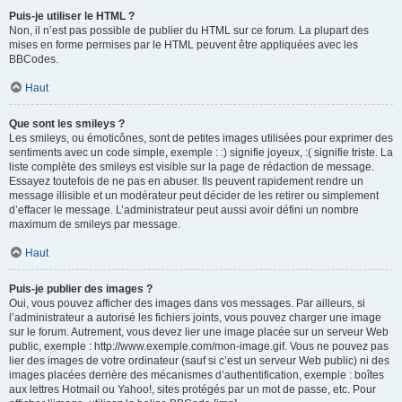
Puis-je utiliser le HTML ?
Non, il n’est pas possible de publier du HTML sur ce forum. La plupart des
mises en forme permises par le HTML peuvent être appliquées avec les
BBCodes.
Haut
Que sont les smileys ?
Les smileys, ou émoticônes, sont de petites images utilisées pour exprimer des
sentiments avec un code simple, exemple : :) signifie joyeux, :( signifie triste. La
liste complète des smileys est visible sur la page de rédaction de message.
Essayez toutefois de ne pas en abuser. Ils peuvent rapidement rendre un
message illisible et un modérateur peut décider de les retirer ou simplement
d’effacer le message. L’administrateur peut aussi avoir défini un nombre
maximum de smileys par message.
Haut
Puis-je publier des images ?
Oui, vous pouvez afficher des images dans vos messages. Par ailleurs, si
l’administrateur a autorisé les fichiers joints, vous pouvez charger une image
sur le forum. Autrement, vous devez lier une image placée sur un serveur Web
public, exemple : http://www.exemple.com/mon-image.gif. Vous ne pouvez pas
lier des images de votre ordinateur (sauf si c’est un serveur Web public) ni des
images placées derrière des mécanismes d’authentification, exemple : boîtes
aux lettres Hotmail ou Yahoo!, sites protégés par un mot de passe, etc. Pour