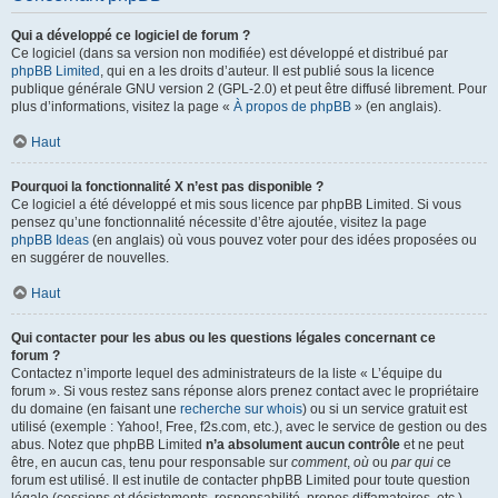
Qui a développé ce logiciel de forum ?
Ce logiciel (dans sa version non modifiée) est développé et distribué par
phpBB Limited
, qui en a les droits d’auteur. Il est publié sous la licence
publique générale GNU version 2 (GPL-2.0) et peut être diffusé librement. Pour
plus d’informations, visitez la page «
À propos de phpBB
» (en anglais).
Haut
Pourquoi la fonctionnalité X n’est pas disponible ?
Ce logiciel a été développé et mis sous licence par phpBB Limited. Si vous
pensez qu’une fonctionnalité nécessite d’être ajoutée, visitez la page
phpBB Ideas
(en anglais) où vous pouvez voter pour des idées proposées ou
en suggérer de nouvelles.
Haut
Qui contacter pour les abus ou les questions légales concernant ce
forum ?
Contactez n’importe lequel des administrateurs de la liste « L’équipe du
forum ». Si vous restez sans réponse alors prenez contact avec le propriétaire
du domaine (en faisant une
recherche sur whois
) ou si un service gratuit est
utilisé (exemple : Yahoo!, Free, f2s.com, etc.), avec le service de gestion ou des
abus. Notez que phpBB Limited
n’a absolument aucun contrôle
et ne peut
être, en aucun cas, tenu pour responsable sur
comment
,
où
ou
par qui
ce
forum est utilisé. Il est inutile de contacter phpBB Limited pour toute question