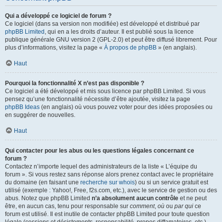
Qui a développé ce logiciel de forum ?
Ce logiciel (dans sa version non modifiée) est développé et distribué par
phpBB Limited
, qui en a les droits d’auteur. Il est publié sous la licence
publique générale GNU version 2 (GPL-2.0) et peut être diffusé librement. Pour
plus d’informations, visitez la page «
À propos de phpBB
» (en anglais).
Haut
Pourquoi la fonctionnalité X n’est pas disponible ?
Ce logiciel a été développé et mis sous licence par phpBB Limited. Si vous
pensez qu’une fonctionnalité nécessite d’être ajoutée, visitez la page
phpBB Ideas
(en anglais) où vous pouvez voter pour des idées proposées ou
en suggérer de nouvelles.
Haut
Qui contacter pour les abus ou les questions légales concernant ce
forum ?
Contactez n’importe lequel des administrateurs de la liste « L’équipe du
forum ». Si vous restez sans réponse alors prenez contact avec le propriétaire
du domaine (en faisant une
recherche sur whois
) ou si un service gratuit est
utilisé (exemple : Yahoo!, Free, f2s.com, etc.), avec le service de gestion ou des
abus. Notez que phpBB Limited
n’a absolument aucun contrôle
et ne peut
être, en aucun cas, tenu pour responsable sur
comment
,
où
ou
par qui
ce
forum est utilisé. Il est inutile de contacter phpBB Limited pour toute question