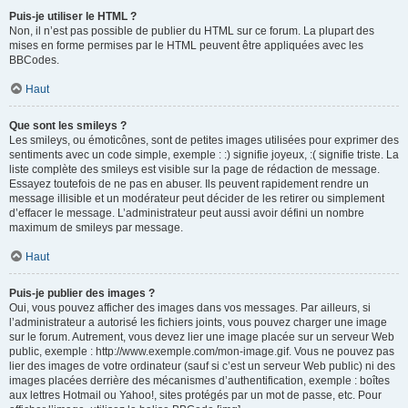
Puis-je utiliser le HTML ?
Non, il n’est pas possible de publier du HTML sur ce forum. La plupart des
mises en forme permises par le HTML peuvent être appliquées avec les
BBCodes.
Haut
Que sont les smileys ?
Les smileys, ou émoticônes, sont de petites images utilisées pour exprimer des
sentiments avec un code simple, exemple : :) signifie joyeux, :( signifie triste. La
liste complète des smileys est visible sur la page de rédaction de message.
Essayez toutefois de ne pas en abuser. Ils peuvent rapidement rendre un
message illisible et un modérateur peut décider de les retirer ou simplement
d’effacer le message. L’administrateur peut aussi avoir défini un nombre
maximum de smileys par message.
Haut
Puis-je publier des images ?
Oui, vous pouvez afficher des images dans vos messages. Par ailleurs, si
l’administrateur a autorisé les fichiers joints, vous pouvez charger une image
sur le forum. Autrement, vous devez lier une image placée sur un serveur Web
public, exemple : http://www.exemple.com/mon-image.gif. Vous ne pouvez pas
lier des images de votre ordinateur (sauf si c’est un serveur Web public) ni des
images placées derrière des mécanismes d’authentification, exemple : boîtes
aux lettres Hotmail ou Yahoo!, sites protégés par un mot de passe, etc. Pour