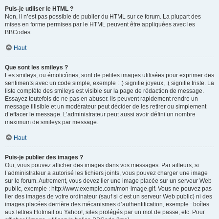
Puis-je utiliser le HTML ?
Non, il n’est pas possible de publier du HTML sur ce forum. La plupart des
mises en forme permises par le HTML peuvent être appliquées avec les
BBCodes.
Haut
Que sont les smileys ?
Les smileys, ou émoticônes, sont de petites images utilisées pour exprimer des
sentiments avec un code simple, exemple : :) signifie joyeux, :( signifie triste. La
liste complète des smileys est visible sur la page de rédaction de message.
Essayez toutefois de ne pas en abuser. Ils peuvent rapidement rendre un
message illisible et un modérateur peut décider de les retirer ou simplement
d’effacer le message. L’administrateur peut aussi avoir défini un nombre
maximum de smileys par message.
Haut
Puis-je publier des images ?
Oui, vous pouvez afficher des images dans vos messages. Par ailleurs, si
l’administrateur a autorisé les fichiers joints, vous pouvez charger une image
sur le forum. Autrement, vous devez lier une image placée sur un serveur Web
public, exemple : http://www.exemple.com/mon-image.gif. Vous ne pouvez pas
lier des images de votre ordinateur (sauf si c’est un serveur Web public) ni des
images placées derrière des mécanismes d’authentification, exemple : boîtes
aux lettres Hotmail ou Yahoo!, sites protégés par un mot de passe, etc. Pour