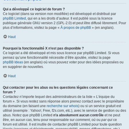
Qui a développé ce logiciel de forum ?
Ce logiciel (dans sa version non modifiée) est développé et distribué par
phpBB Limited
, qui en a les droits d’auteur. Il est publié sous la licence
publique générale GNU version 2 (GPL-2.0) et peut être diffusé librement. Pour
plus d’informations, visitez la page «
À propos de phpBB
» (en anglais).
Haut
Pourquoi la fonctionnalité X n’est pas disponible ?
Ce logiciel a été développé et mis sous licence par phpBB Limited. Si vous
pensez qu’une fonctionnalité nécessite d’être ajoutée, visitez la page
phpBB Ideas
(en anglais) où vous pouvez voter pour des idées proposées ou
en suggérer de nouvelles.
Haut
Qui contacter pour les abus ou les questions légales concernant ce
forum ?
Contactez n’importe lequel des administrateurs de la liste « L’équipe du
forum ». Si vous restez sans réponse alors prenez contact avec le propriétaire
du domaine (en faisant une
recherche sur whois
) ou si un service gratuit est
utilisé (exemple : Yahoo!, Free, f2s.com, etc.), avec le service de gestion ou des
abus. Notez que phpBB Limited
n’a absolument aucun contrôle
et ne peut
être, en aucun cas, tenu pour responsable sur
comment
,
où
ou
par qui
ce
forum est utilisé. Il est inutile de contacter phpBB Limited pour toute question