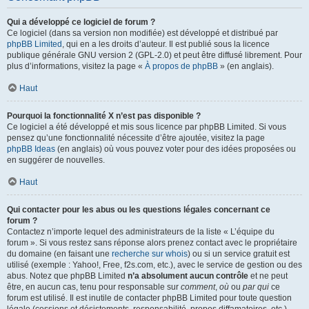
Qui a développé ce logiciel de forum ?
Ce logiciel (dans sa version non modifiée) est développé et distribué par
phpBB Limited
, qui en a les droits d’auteur. Il est publié sous la licence
publique générale GNU version 2 (GPL-2.0) et peut être diffusé librement. Pour
plus d’informations, visitez la page «
À propos de phpBB
» (en anglais).
Haut
Pourquoi la fonctionnalité X n’est pas disponible ?
Ce logiciel a été développé et mis sous licence par phpBB Limited. Si vous
pensez qu’une fonctionnalité nécessite d’être ajoutée, visitez la page
phpBB Ideas
(en anglais) où vous pouvez voter pour des idées proposées ou
en suggérer de nouvelles.
Haut
Qui contacter pour les abus ou les questions légales concernant ce
forum ?
Contactez n’importe lequel des administrateurs de la liste « L’équipe du
forum ». Si vous restez sans réponse alors prenez contact avec le propriétaire
du domaine (en faisant une
recherche sur whois
) ou si un service gratuit est
utilisé (exemple : Yahoo!, Free, f2s.com, etc.), avec le service de gestion ou des
abus. Notez que phpBB Limited
n’a absolument aucun contrôle
et ne peut
être, en aucun cas, tenu pour responsable sur
comment
,
où
ou
par qui
ce
forum est utilisé. Il est inutile de contacter phpBB Limited pour toute question