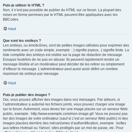
Puis-je utiliser le HTML ?
Non, il n’est pas possible de publier du HTML sur ce forum. La plupart des
mises en forme permises par le HTML peuvent être appliquées avec les
BBCodes.
Haut
Que sont les smileys ?
Les smileys, ou émoticônes, sont de petites images utilisées pour exprimer des
sentiments avec un code simple, exemple : :) signifie joyeux, :( signifie triste. La
liste complète des smileys est visible sur la page de rédaction de message.
Essayez toutefois de ne pas en abuser. Ils peuvent rapidement rendre un
message illisible et un modérateur peut décider de les retirer ou simplement
d’effacer le message. L’administrateur peut aussi avoir défini un nombre
maximum de smileys par message.
Haut
Puis-je publier des images ?
Oui, vous pouvez afficher des images dans vos messages. Par ailleurs, si
l’administrateur a autorisé les fichiers joints, vous pouvez charger une image
sur le forum. Autrement, vous devez lier une image placée sur un serveur Web
public, exemple : http://www.exemple.com/mon-image.gif. Vous ne pouvez pas
lier des images de votre ordinateur (sauf si c’est un serveur Web public) ni des
images placées derrière des mécanismes d’authentification, exemple : boîtes
aux lettres Hotmail ou Yahoo!, sites protégés par un mot de passe, etc. Pour