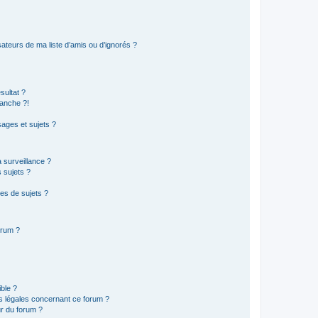
ateurs de ma liste d’amis ou d’ignorés ?
sultat ?
anche ?!
ages et sujets ?
a surveillance ?
 sujets ?
es de sujets ?
orum ?
ible ?
ns légales concernant ce forum ?
r du forum ?