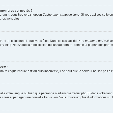
s membres connectés ?
forum », vous trouverez l’option
Cacher mon statut en ligne
. Si vous activez cette o
es invisibles.
ifférent de celui dans lequel vous êtes. Dans ce cas, accédez au
panneau de l’utilisa
ney, etc.). Notez que la modification du fuseau horaire, comme la plupart des para
ecte !
aire et que l’heure est toujours incorrecte, il se peut que le serveur ne soit pas à
installé votre langue ou bien que personne n’ait encore traduit phpBB dans votre l
s à créer et partager une nouvelle traduction. Vous trouverez plus d’informations sur l