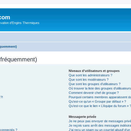
.com
rvation d'Engins Thermiques
réquemment)
s fréquemment)
Niveaux d’utilisateurs et groupes
Que sont les administrateurs ?
Que sont les modérateurs ?
Que sont les groupes d’utilisateurs ?
Où trouver la liste des groupes d’utilisateur
Comment devenir chef de groupe ?
 ?!
Pourquoi certains membres apparaissent dan
Qu’est-ce qu’un « Groupe par défaut » ?
Qu’est-ce que le lien « L’équipe du forum » 
Messagerie privée
Je ne peux pas envoyer de messages privé
Je reçois sans arrêt des messages indésira
 connectés ?
J’ai reçu un spam ou un courriel abusif d’u