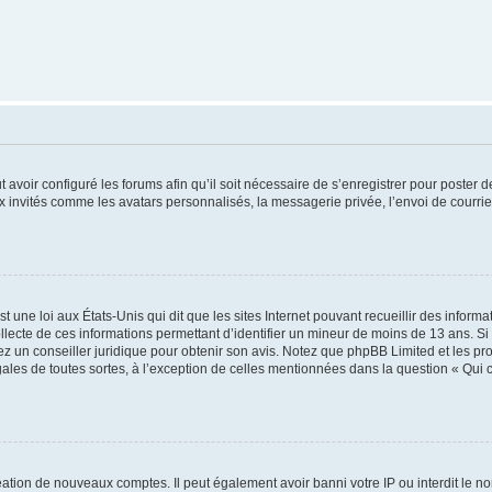
t avoir configuré les forums afin qu’il soit nécessaire de s’enregistrer pour poster
x invités comme les avatars personnalisés, la messagerie privée, l’envoi de courri
t une loi aux États-Unis qui dit que les sites Internet pouvant recueillir des infor
ollecte de ces informations permettant d’identifier un mineur de moins de 13 ans. S
tez un conseiller juridique pour obtenir son avis. Notez que phpBB Limited et les pr
gales de toutes sortes, à l’exception de celles mentionnées dans la question « Qui
réation de nouveaux comptes. Il peut également avoir banni votre IP ou interdit le no