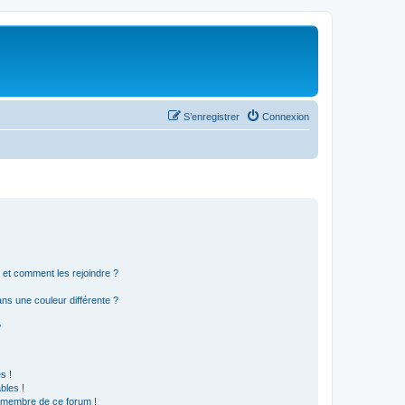
S’enregistrer
Connexion
s et comment les rejoindre ?
s une couleur différente ?
?
s !
bles !
n membre de ce forum !