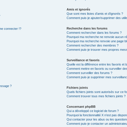
Amis et ignorés
Que sont mes listes d’amis et d’ignorés ?
?
Comment puis-je ajouter/supprimer des utilis
Recherche dans les forums
e connecter !?
Comment rechercher dans les forums ?
Pourquoi ma recherche ne renvoie aucun ré
Pourquoi ma recherche renvoie une page bl
Comment rechercher des membres ?
Comment puis-je trouver mes propres mess
Surveillance et favoris
Quelle est la différence entre les favoris et l
Comment mettre en favoris ou surveiller des
Comment surveiller des forums ?
Comment puis-je supprimer mes surveillanc
message ?
Fichiers joints
Quels fichiers joints sont autorisés sur ce f
Comment trouver tous mes fichiers joints ?
Concernant phpBB
Qui a développé ce logiciel de forum ?
Pourquoi la fonctionnalité X n’est pas dispon
Qui contacter pour les abus ou les questio
Comment puis-je contacter un administrateu