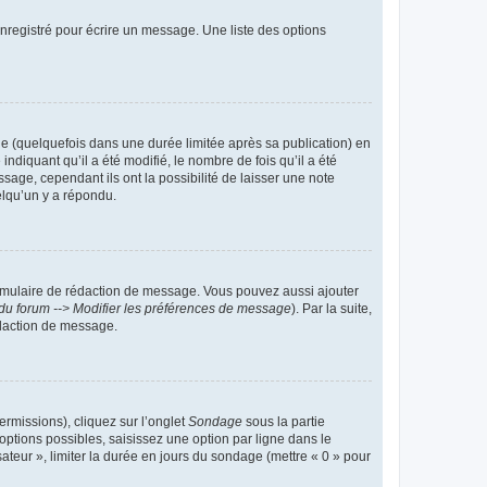
nregistré pour écrire un message. Une liste des options
 (quelquefois dans une durée limitée après sa publication) en
iquant qu’il a été modifié, le nombre de fois qu’il a été
sage, cependant ils ont la possibilité de laisser une note
elqu’un y a répondu.
rmulaire de rédaction de message. Vous pouvez aussi ajouter
du forum --> Modifier les préférences de message
). Par la suite,
daction de message.
ermissions), cliquez sur l’onglet
Sondage
sous la partie
ptions possibles, saisissez une option par ligne dans le
ateur », limiter la durée en jours du sondage (mettre « 0 » pour