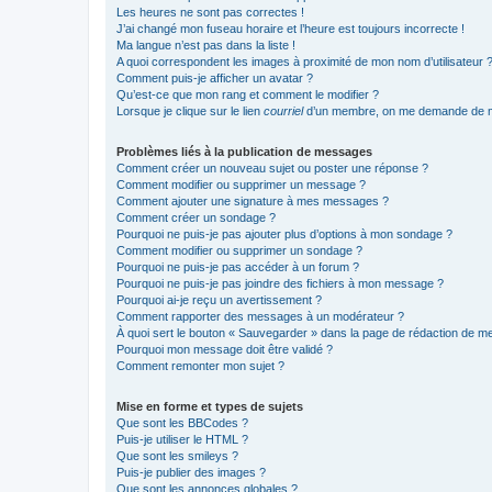
Les heures ne sont pas correctes !
J’ai changé mon fuseau horaire et l’heure est toujours incorrecte !
Ma langue n’est pas dans la liste !
A quoi correspondent les images à proximité de mon nom d’utilisateur 
Comment puis-je afficher un avatar ?
Qu’est-ce que mon rang et comment le modifier ?
Lorsque je clique sur le lien
courriel
d’un membre, on me demande de m
Problèmes liés à la publication de messages
Comment créer un nouveau sujet ou poster une réponse ?
Comment modifier ou supprimer un message ?
Comment ajouter une signature à mes messages ?
Comment créer un sondage ?
Pourquoi ne puis-je pas ajouter plus d’options à mon sondage ?
Comment modifier ou supprimer un sondage ?
Pourquoi ne puis-je pas accéder à un forum ?
Pourquoi ne puis-je pas joindre des fichiers à mon message ?
Pourquoi ai-je reçu un avertissement ?
Comment rapporter des messages à un modérateur ?
À quoi sert le bouton « Sauvegarder » dans la page de rédaction de 
Pourquoi mon message doit être validé ?
Comment remonter mon sujet ?
Mise en forme et types de sujets
Que sont les BBCodes ?
Puis-je utiliser le HTML ?
Que sont les smileys ?
Puis-je publier des images ?
Que sont les annonces globales ?