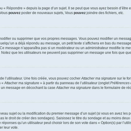
 « Répondre » depuis la page d’un sujet. Il se peut que vous ayez besoin d’être e
: Vous
pouvez
poster de nouveaux sujets, Vous
pouvez
joindre des fichiers, etc.
modifier ou supprimer que vos propres messages. Vous pouvez modifier un message
lqu’un a déjà répondu au message, un petit texte s’affichera en bas du message ind
n. Ce message n’apparaîtra pas si un modérateur ou un administrateur modifie le mes
ive. Notez que les utilisateurs ne peuvent pas supprimer un message une fois que qu
e l’utilisateur. Une fois créée, vous pouvez cocher
Attacher ma signature
sur le fo
 « Attacher ma signature » à partir du panneau de l’utilisateur (onglet
Préférences 
 à un message en décochant la case
Attacher ma signature
dans le formulaire de ré
ouveau sujet ou la modification du premier message d’un sujet (si vous en avez les p
 le droit de créer des sondages). Saisissez le titre du sondage et au moins deux o
onses qu’un utilisateur peut choisir lors de son vote dans « Option(s) par l’utilis
er leur vote.