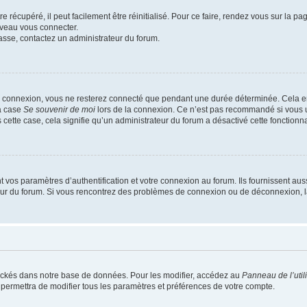
 récupéré, il peut facilement être réinitialisé. Pour ce faire, rendez vous sur la p
uveau vous connecter.
passe, contactez un administrateur du forum.
e connexion, vous ne resterez connecté que pendant une durée déterminée. Cela em
la case
Se souvenir de moi
lors de la connexion. Ce n’est pas recommandé si vous u
s cette case, cela signifie qu’un administrateur du forum a désactivé cette fonctionna
os paramètres d’authentification et votre connexion au forum. Ils fournissent aussi
teur du forum. Si vous rencontrez des problèmes de connexion ou de déconnexion, l
ockés dans notre base de données. Pour les modifier, accédez au
Panneau de l’util
 permettra de modifier tous les paramètres et préférences de votre compte.