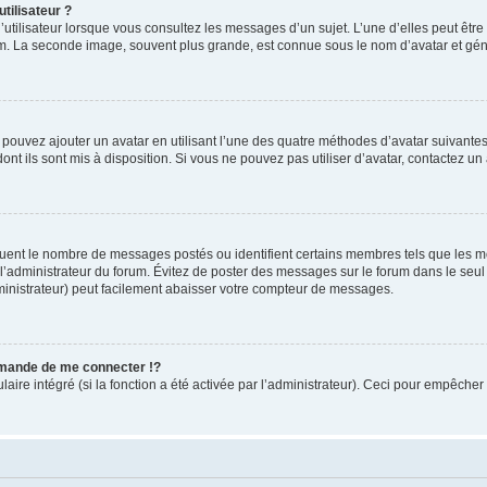
tilisateur ?
utilisateur lorsque vous consultez les messages d’un sujet. L’une d’elles peut êtr
rum. La seconde image, souvent plus grande, est connue sous le nom d’avatar et 
s pouvez ajouter un avatar en utilisant l’une des quatre méthodes d’avatar suivantes 
ont ils sont mis à disposition. Si vous ne pouvez pas utiliser d’avatar, contactez un
iquent le nombre de messages postés ou identifient certains membres tels que les 
ar l’administrateur du forum. Évitez de poster des messages sur le forum dans le seu
ministrateur) peut facilement abaisser votre compteur de messages.
mande de me connecter !?
re intégré (si la fonction a été activée par l’administrateur). Ceci pour empêcher l’u