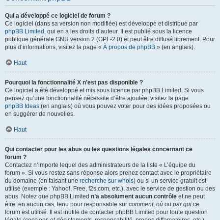
Qui a développé ce logiciel de forum ?
Ce logiciel (dans sa version non modifiée) est développé et distribué par
phpBB Limited
, qui en a les droits d’auteur. Il est publié sous la licence
publique générale GNU version 2 (GPL-2.0) et peut être diffusé librement. Pour
plus d’informations, visitez la page «
À propos de phpBB
» (en anglais).
Haut
Pourquoi la fonctionnalité X n’est pas disponible ?
Ce logiciel a été développé et mis sous licence par phpBB Limited. Si vous
pensez qu’une fonctionnalité nécessite d’être ajoutée, visitez la page
phpBB Ideas
(en anglais) où vous pouvez voter pour des idées proposées ou
en suggérer de nouvelles.
Haut
Qui contacter pour les abus ou les questions légales concernant ce
forum ?
Contactez n’importe lequel des administrateurs de la liste « L’équipe du
forum ». Si vous restez sans réponse alors prenez contact avec le propriétaire
du domaine (en faisant une
recherche sur whois
) ou si un service gratuit est
utilisé (exemple : Yahoo!, Free, f2s.com, etc.), avec le service de gestion ou des
abus. Notez que phpBB Limited
n’a absolument aucun contrôle
et ne peut
être, en aucun cas, tenu pour responsable sur
comment
,
où
ou
par qui
ce
forum est utilisé. Il est inutile de contacter phpBB Limited pour toute question