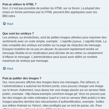
Puis-je utiliser le HTML ?
Non, il n’est pas possible de publier du HTML sur ce forum. La plupart des
mises en forme permises par le HTML peuvent être appliquées avec les
BBCodes.
Haut
Que sont les smileys ?
Les smileys, ou émoticônes, sont de petites images utilisées pour exprimer des
sentiments avec un code simple, exemple : :) signifie joyeux, :( signifie triste. La
liste complète des smileys est visible sur la page de rédaction de message.
Essayez toutefois de ne pas en abuser. Ils peuvent rapidement rendre un
message illisible et un modérateur peut décider de les retirer ou simplement
d’effacer le message. L’administrateur peut aussi avoir défini un nombre
maximum de smileys par message.
Haut
Puis-je publier des images ?
Oui, vous pouvez afficher des images dans vos messages. Par ailleurs, si
l’administrateur a autorisé les fichiers joints, vous pouvez charger une image
sur le forum. Autrement, vous devez lier une image placée sur un serveur Web
public, exemple : http://www.exemple.com/mon-image.gif. Vous ne pouvez pas
lier des images de votre ordinateur (sauf si c’est un serveur Web public) ni des
images placées derrière des mécanismes d’authentification, exemple : boîtes
aux lettres Hotmail ou Yahoo!, sites protégés par un mot de passe, etc. Pour