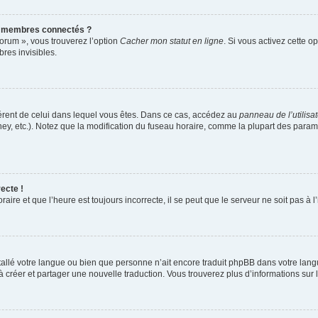
s membres connectés ?
forum », vous trouverez l’option
Cacher mon statut en ligne
. Si vous activez cette o
es invisibles.
ifférent de celui dans lequel vous êtes. Dans ce cas, accédez au
panneau de l’utilisa
ney, etc.). Notez que la modification du fuseau horaire, comme la plupart des para
ecte !
aire et que l’heure est toujours incorrecte, il se peut que le serveur ne soit pas à
installé votre langue ou bien que personne n’ait encore traduit phpBB dans votre l
s à créer et partager une nouvelle traduction. Vous trouverez plus d’informations sur l