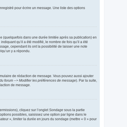
nregistré pour écrire un message. Une liste des options
 (quelquefois dans une durée limitée après sa publication) en
iquant qu’il a été modifié, le nombre de fois qu’il a été
sage, cependant ils ont la possibilité de laisser une note
elqu’un y a répondu.
rmulaire de rédaction de message. Vous pouvez aussi ajouter
du forum --> Modifier les préférences de message
). Par la suite,
daction de message.
ermissions), cliquez sur l’onglet
Sondage
sous la partie
ptions possibles, saisissez une option par ligne dans le
ateur », limiter la durée en jours du sondage (mettre « 0 » pour