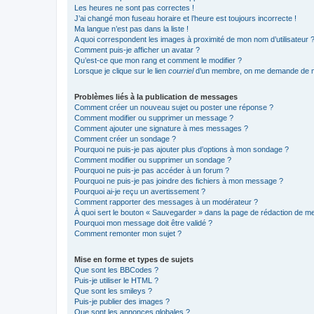
Les heures ne sont pas correctes !
J’ai changé mon fuseau horaire et l’heure est toujours incorrecte !
Ma langue n’est pas dans la liste !
A quoi correspondent les images à proximité de mon nom d’utilisateur 
Comment puis-je afficher un avatar ?
Qu’est-ce que mon rang et comment le modifier ?
Lorsque je clique sur le lien
courriel
d’un membre, on me demande de m
Problèmes liés à la publication de messages
Comment créer un nouveau sujet ou poster une réponse ?
Comment modifier ou supprimer un message ?
Comment ajouter une signature à mes messages ?
Comment créer un sondage ?
Pourquoi ne puis-je pas ajouter plus d’options à mon sondage ?
Comment modifier ou supprimer un sondage ?
Pourquoi ne puis-je pas accéder à un forum ?
Pourquoi ne puis-je pas joindre des fichiers à mon message ?
Pourquoi ai-je reçu un avertissement ?
Comment rapporter des messages à un modérateur ?
À quoi sert le bouton « Sauvegarder » dans la page de rédaction de 
Pourquoi mon message doit être validé ?
Comment remonter mon sujet ?
Mise en forme et types de sujets
Que sont les BBCodes ?
Puis-je utiliser le HTML ?
Que sont les smileys ?
Puis-je publier des images ?
Que sont les annonces globales ?