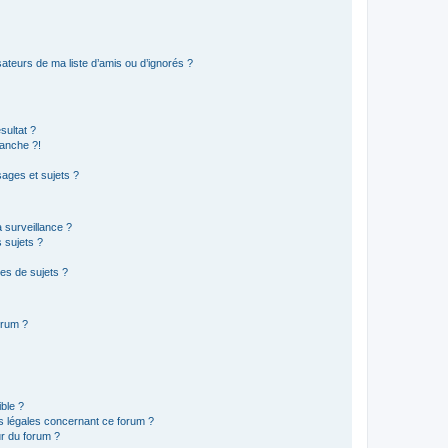
ateurs de ma liste d’amis ou d’ignorés ?
sultat ?
anche ?!
ages et sujets ?
a surveillance ?
 sujets ?
es de sujets ?
orum ?
ible ?
ns légales concernant ce forum ?
r du forum ?