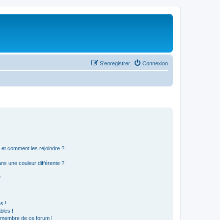
S’enregistrer
Connexion
s et comment les rejoindre ?
s une couleur différente ?
?
s !
bles !
n membre de ce forum !