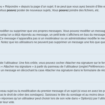
 « Répondre » depuis la page d’un sujet. Il se peut que vous ayez besoin d’être e
: Vous
pouvez
poster de nouveaux sujets, Vous
pouvez
joindre des fichiers, etc.
modifier ou supprimer que vos propres messages. Vous pouvez modifier un message
lqu’un a déjà répondu au message, un petit texte s’affichera en bas du message ind
n. Ce message n’apparaîtra pas si un modérateur ou un administrateur modifie le mes
ive. Notez que les utilisateurs ne peuvent pas supprimer un message une fois que qu
e l’utilisateur. Une fois créée, vous pouvez cocher
Attacher ma signature
sur le fo
 « Attacher ma signature » à partir du panneau de l’utilisateur (onglet
Préférences 
 à un message en décochant la case
Attacher ma signature
dans le formulaire de ré
ouveau sujet ou la modification du premier message d’un sujet (si vous en avez les p
 le droit de créer des sondages). Saisissez le titre du sondage et au moins deux o
onses qu’un utilisateur peut choisir lors de son vote dans « Option(s) par l’utilis
er leur vote.