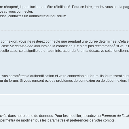
 récupéré, il peut facilement être réinitialisé. Pour ce faire, rendez vous sur la p
uveau vous connecter.
passe, contactez un administrateur du forum.
e connexion, vous ne resterez connecté que pendant une durée déterminée. Cela em
la case
Se souvenir de moi
lors de la connexion. Ce n’est pas recommandé si vous u
s cette case, cela signifie qu’un administrateur du forum a désactivé cette fonctionna
os paramètres d’authentification et votre connexion au forum. Ils fournissent aussi
teur du forum. Si vous rencontrez des problèmes de connexion ou de déconnexion, l
ockés dans notre base de données. Pour les modifier, accédez au
Panneau de l’util
 permettra de modifier tous les paramètres et préférences de votre compte.