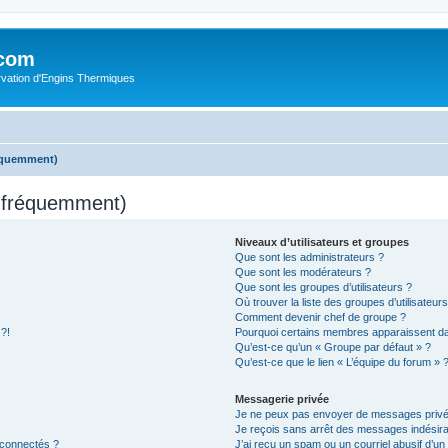
.com
rvation d'Engins Thermiques
réquemment)
s fréquemment)
Niveaux d’utilisateurs et groupes
Que sont les administrateurs ?
Que sont les modérateurs ?
Que sont les groupes d’utilisateurs ?
Où trouver la liste des groupes d’utilisateur
Comment devenir chef de groupe ?
 ?!
Pourquoi certains membres apparaissent dan
Qu’est-ce qu’un « Groupe par défaut » ?
Qu’est-ce que le lien « L’équipe du forum » 
Messagerie privée
Je ne peux pas envoyer de messages privé
Je reçois sans arrêt des messages indésira
 connectés ?
J’ai reçu un spam ou un courriel abusif d’u