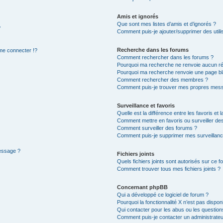
Amis et ignorés
Que sont mes listes d’amis et d’ignorés ?
?
Comment puis-je ajouter/supprimer des utilis
Recherche dans les forums
e connecter !?
Comment rechercher dans les forums ?
Pourquoi ma recherche ne renvoie aucun ré
Pourquoi ma recherche renvoie une page bl
Comment rechercher des membres ?
Comment puis-je trouver mes propres mess
Surveillance et favoris
Quelle est la différence entre les favoris et l
Comment mettre en favoris ou surveiller des
Comment surveiller des forums ?
Comment puis-je supprimer mes surveillanc
message ?
Fichiers joints
Quels fichiers joints sont autorisés sur ce f
Comment trouver tous mes fichiers joints ?
Concernant phpBB
Qui a développé ce logiciel de forum ?
Pourquoi la fonctionnalité X n’est pas dispon
Qui contacter pour les abus ou les questio
Comment puis-je contacter un administrateu