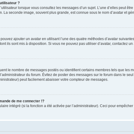
tilisateur ?
utilisateur lorsque vous consultez les messages d’un sujet. L’une d’elles peut êtr
rum. La seconde image, souvent plus grande, est connue sous le nom d’avatar et 
s pouvez ajouter un avatar en utilisant l’une des quatre méthodes d’avatar suivantes 
ont ils sont mis à disposition. Si vous ne pouvez pas utiliser d’avatar, contactez un
iquent le nombre de messages postés ou identifient certains membres tels que les 
ar l’administrateur du forum. Évitez de poster des messages sur le forum dans le seu
ministrateur) peut facilement abaisser votre compteur de messages.
mande de me connecter !?
re intégré (si la fonction a été activée par l’administrateur). Ceci pour empêcher l’u