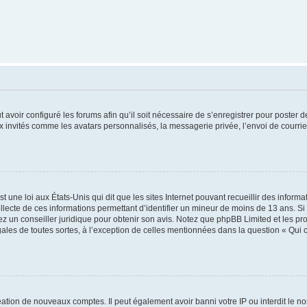
t avoir configuré les forums afin qu’il soit nécessaire de s’enregistrer pour poster
x invités comme les avatars personnalisés, la messagerie privée, l’envoi de courri
t une loi aux États-Unis qui dit que les sites Internet pouvant recueillir des infor
ollecte de ces informations permettant d’identifier un mineur de moins de 13 ans. S
tez un conseiller juridique pour obtenir son avis. Notez que phpBB Limited et les pr
gales de toutes sortes, à l’exception de celles mentionnées dans la question « Qui
réation de nouveaux comptes. Il peut également avoir banni votre IP ou interdit le no