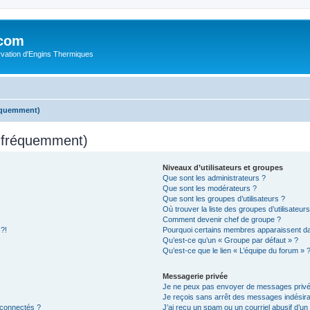
.com
rvation d'Engins Thermiques
réquemment)
s fréquemment)
Niveaux d’utilisateurs et groupes
Que sont les administrateurs ?
Que sont les modérateurs ?
Que sont les groupes d’utilisateurs ?
Où trouver la liste des groupes d’utilisateur
Comment devenir chef de groupe ?
 ?!
Pourquoi certains membres apparaissent dan
Qu’est-ce qu’un « Groupe par défaut » ?
Qu’est-ce que le lien « L’équipe du forum » 
Messagerie privée
Je ne peux pas envoyer de messages privé
Je reçois sans arrêt des messages indésira
 connectés ?
J’ai reçu un spam ou un courriel abusif d’u