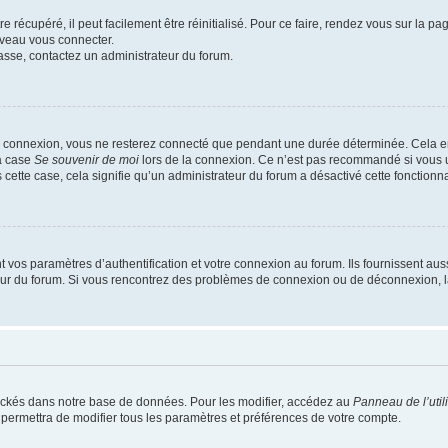
 récupéré, il peut facilement être réinitialisé. Pour ce faire, rendez vous sur la p
uveau vous connecter.
passe, contactez un administrateur du forum.
e connexion, vous ne resterez connecté que pendant une durée déterminée. Cela em
la case
Se souvenir de moi
lors de la connexion. Ce n’est pas recommandé si vous u
s cette case, cela signifie qu’un administrateur du forum a désactivé cette fonctionna
os paramètres d’authentification et votre connexion au forum. Ils fournissent aussi
teur du forum. Si vous rencontrez des problèmes de connexion ou de déconnexion, l
ockés dans notre base de données. Pour les modifier, accédez au
Panneau de l’util
 permettra de modifier tous les paramètres et préférences de votre compte.