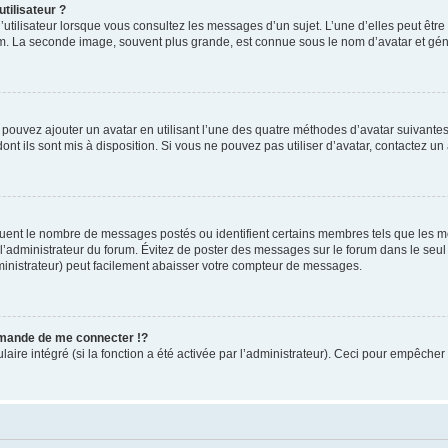
tilisateur ?
utilisateur lorsque vous consultez les messages d’un sujet. L’une d’elles peut êtr
rum. La seconde image, souvent plus grande, est connue sous le nom d’avatar et 
s pouvez ajouter un avatar en utilisant l’une des quatre méthodes d’avatar suivantes 
ont ils sont mis à disposition. Si vous ne pouvez pas utiliser d’avatar, contactez un
iquent le nombre de messages postés ou identifient certains membres tels que les 
ar l’administrateur du forum. Évitez de poster des messages sur le forum dans le seu
ministrateur) peut facilement abaisser votre compteur de messages.
mande de me connecter !?
re intégré (si la fonction a été activée par l’administrateur). Ceci pour empêcher l’u