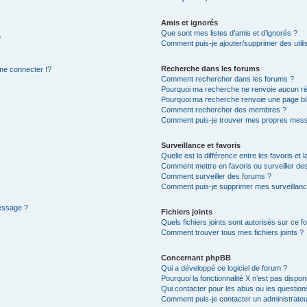
Amis et ignorés
Que sont mes listes d’amis et d’ignorés ?
?
Comment puis-je ajouter/supprimer des utilis
Recherche dans les forums
e connecter !?
Comment rechercher dans les forums ?
Pourquoi ma recherche ne renvoie aucun ré
Pourquoi ma recherche renvoie une page bl
Comment rechercher des membres ?
Comment puis-je trouver mes propres mess
Surveillance et favoris
Quelle est la différence entre les favoris et l
Comment mettre en favoris ou surveiller des
Comment surveiller des forums ?
Comment puis-je supprimer mes surveillanc
message ?
Fichiers joints
Quels fichiers joints sont autorisés sur ce f
Comment trouver tous mes fichiers joints ?
Concernant phpBB
Qui a développé ce logiciel de forum ?
Pourquoi la fonctionnalité X n’est pas dispon
Qui contacter pour les abus ou les questio
Comment puis-je contacter un administrateu