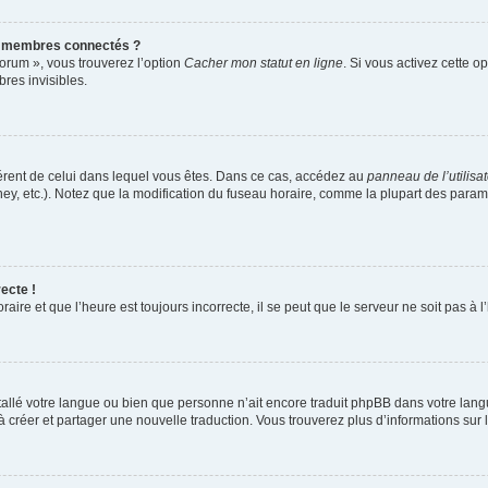
s membres connectés ?
forum », vous trouverez l’option
Cacher mon statut en ligne
. Si vous activez cette o
es invisibles.
ifférent de celui dans lequel vous êtes. Dans ce cas, accédez au
panneau de l’utilisa
ney, etc.). Notez que la modification du fuseau horaire, comme la plupart des para
ecte !
aire et que l’heure est toujours incorrecte, il se peut que le serveur ne soit pas à
installé votre langue ou bien que personne n’ait encore traduit phpBB dans votre l
s à créer et partager une nouvelle traduction. Vous trouverez plus d’informations sur l