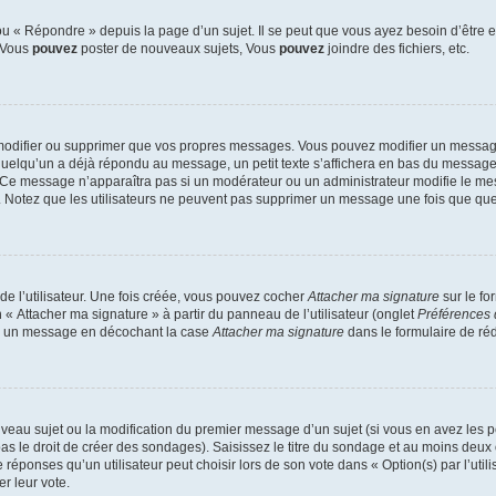
 « Répondre » depuis la page d’un sujet. Il se peut que vous ayez besoin d’être e
: Vous
pouvez
poster de nouveaux sujets, Vous
pouvez
joindre des fichiers, etc.
modifier ou supprimer que vos propres messages. Vous pouvez modifier un message
lqu’un a déjà répondu au message, un petit texte s’affichera en bas du message ind
n. Ce message n’apparaîtra pas si un modérateur ou un administrateur modifie le mes
ive. Notez que les utilisateurs ne peuvent pas supprimer un message une fois que qu
e l’utilisateur. Une fois créée, vous pouvez cocher
Attacher ma signature
sur le fo
 « Attacher ma signature » à partir du panneau de l’utilisateur (onglet
Préférences 
 à un message en décochant la case
Attacher ma signature
dans le formulaire de ré
ouveau sujet ou la modification du premier message d’un sujet (si vous en avez les p
 le droit de créer des sondages). Saisissez le titre du sondage et au moins deux o
onses qu’un utilisateur peut choisir lors de son vote dans « Option(s) par l’utilis
er leur vote.