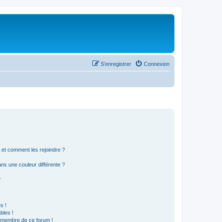
S’enregistrer
Connexion
s et comment les rejoindre ?
s une couleur différente ?
?
s !
bles !
n membre de ce forum !