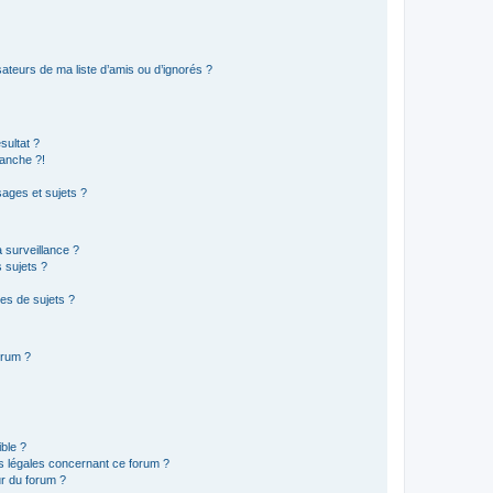
ateurs de ma liste d’amis ou d’ignorés ?
sultat ?
anche ?!
ages et sujets ?
a surveillance ?
 sujets ?
es de sujets ?
orum ?
ible ?
ns légales concernant ce forum ?
r du forum ?