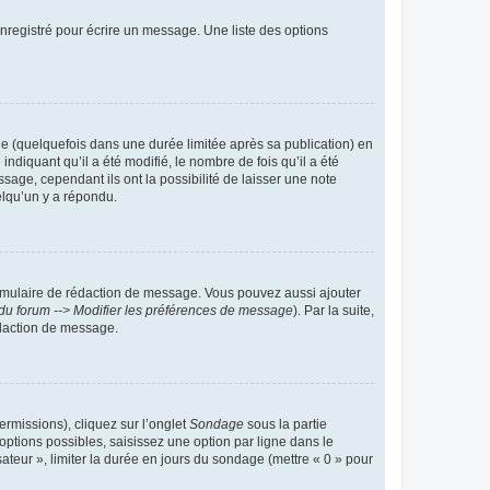
nregistré pour écrire un message. Une liste des options
 (quelquefois dans une durée limitée après sa publication) en
iquant qu’il a été modifié, le nombre de fois qu’il a été
sage, cependant ils ont la possibilité de laisser une note
elqu’un y a répondu.
rmulaire de rédaction de message. Vous pouvez aussi ajouter
du forum --> Modifier les préférences de message
). Par la suite,
daction de message.
ermissions), cliquez sur l’onglet
Sondage
sous la partie
ptions possibles, saisissez une option par ligne dans le
ateur », limiter la durée en jours du sondage (mettre « 0 » pour