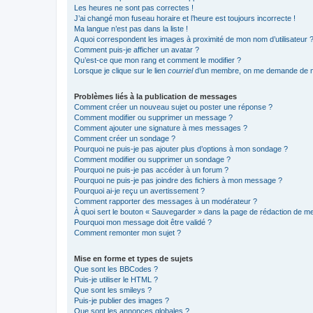
Les heures ne sont pas correctes !
J’ai changé mon fuseau horaire et l’heure est toujours incorrecte !
Ma langue n’est pas dans la liste !
A quoi correspondent les images à proximité de mon nom d’utilisateur 
Comment puis-je afficher un avatar ?
Qu’est-ce que mon rang et comment le modifier ?
Lorsque je clique sur le lien
courriel
d’un membre, on me demande de m
Problèmes liés à la publication de messages
Comment créer un nouveau sujet ou poster une réponse ?
Comment modifier ou supprimer un message ?
Comment ajouter une signature à mes messages ?
Comment créer un sondage ?
Pourquoi ne puis-je pas ajouter plus d’options à mon sondage ?
Comment modifier ou supprimer un sondage ?
Pourquoi ne puis-je pas accéder à un forum ?
Pourquoi ne puis-je pas joindre des fichiers à mon message ?
Pourquoi ai-je reçu un avertissement ?
Comment rapporter des messages à un modérateur ?
À quoi sert le bouton « Sauvegarder » dans la page de rédaction de 
Pourquoi mon message doit être validé ?
Comment remonter mon sujet ?
Mise en forme et types de sujets
Que sont les BBCodes ?
Puis-je utiliser le HTML ?
Que sont les smileys ?
Puis-je publier des images ?
Que sont les annonces globales ?