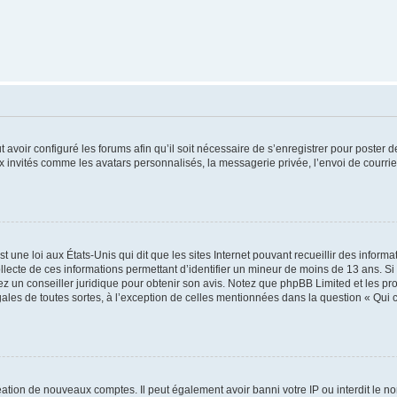
t avoir configuré les forums afin qu’il soit nécessaire de s’enregistrer pour poster
x invités comme les avatars personnalisés, la messagerie privée, l’envoi de courri
t une loi aux États-Unis qui dit que les sites Internet pouvant recueillir des infor
ollecte de ces informations permettant d’identifier un mineur de moins de 13 ans. S
tez un conseiller juridique pour obtenir son avis. Notez que phpBB Limited et les pr
gales de toutes sortes, à l’exception de celles mentionnées dans la question « Qui
réation de nouveaux comptes. Il peut également avoir banni votre IP ou interdit le no