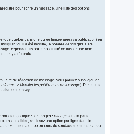
nregistré pour écrire un message. Une liste des options
 (quelquefois dans une durée limitée après sa publication) en
iquant qu’il a été modifié, le nombre de fois qu’il a été
sage, cependant ils ont la possibilité de laisser une note
elqu’un y a répondu.
rmulaire de rédaction de message. Vous pouvez aussi ajouter
du forum --> Modifier les préférences de message
). Par la suite,
daction de message.
ermissions), cliquez sur l’onglet
Sondage
sous la partie
ptions possibles, saisissez une option par ligne dans le
ateur », limiter la durée en jours du sondage (mettre « 0 » pour