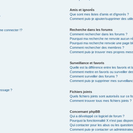
Amis et ignorés
Que sont mes listes d’amis et d’ignorés ?
?
Comment puis-je ajouter/supprimer des utilis
Recherche dans les forums
e connecter !?
Comment rechercher dans les forums ?
Pourquoi ma recherche ne renvoie aucun ré
Pourquoi ma recherche renvoie une page bl
Comment rechercher des membres ?
Comment puis-je trouver mes propres mess
Surveillance et favoris
Quelle est la différence entre les favoris et l
Comment mettre en favoris ou surveiller des
Comment surveiller des forums ?
Comment puis-je supprimer mes surveillanc
message ?
Fichiers joints
Quels fichiers joints sont autorisés sur ce f
Comment trouver tous mes fichiers joints ?
Concernant phpBB
Qui a développé ce logiciel de forum ?
Pourquoi la fonctionnalité X n’est pas dispon
Qui contacter pour les abus ou les questio
Comment puis-je contacter un administrateu