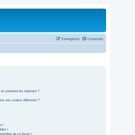
S’enregistrer
Connexion
s et comment les rejoindre ?
s une couleur différente ?
?
s !
bles !
n membre de ce forum !