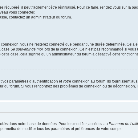
 récupéré, il peut facilement être réinitialisé. Pour ce faire, rendez vous sur la p
uveau vous connecter.
passe, contactez un administrateur du forum.
e connexion, vous ne resterez connecté que pendant une durée déterminée. Cela em
la case
Se souvenir de moi
lors de la connexion. Ce n’est pas recommandé si vous u
s cette case, cela signifie qu’un administrateur du forum a désactivé cette fonctionna
os paramètres d’authentification et votre connexion au forum. Ils fournissent aussi
teur du forum. Si vous rencontrez des problèmes de connexion ou de déconnexion, l
ockés dans notre base de données. Pour les modifier, accédez au
Panneau de l’util
 permettra de modifier tous les paramètres et préférences de votre compte.