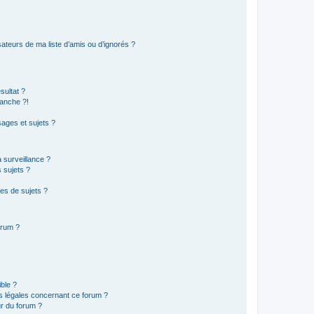
ateurs de ma liste d’amis ou d’ignorés ?
sultat ?
anche ?!
ages et sujets ?
a surveillance ?
 sujets ?
es de sujets ?
orum ?
ible ?
ns légales concernant ce forum ?
r du forum ?