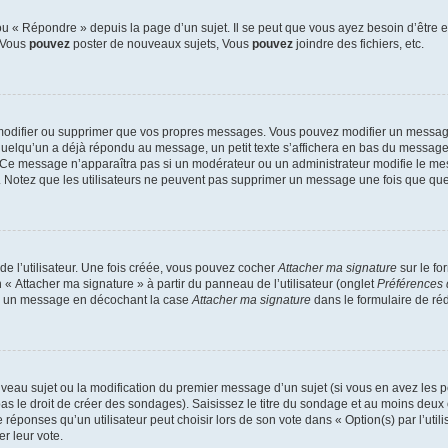
 « Répondre » depuis la page d’un sujet. Il se peut que vous ayez besoin d’être e
: Vous
pouvez
poster de nouveaux sujets, Vous
pouvez
joindre des fichiers, etc.
modifier ou supprimer que vos propres messages. Vous pouvez modifier un message
lqu’un a déjà répondu au message, un petit texte s’affichera en bas du message ind
n. Ce message n’apparaîtra pas si un modérateur ou un administrateur modifie le mes
ive. Notez que les utilisateurs ne peuvent pas supprimer un message une fois que qu
e l’utilisateur. Une fois créée, vous pouvez cocher
Attacher ma signature
sur le fo
 « Attacher ma signature » à partir du panneau de l’utilisateur (onglet
Préférences 
 à un message en décochant la case
Attacher ma signature
dans le formulaire de ré
ouveau sujet ou la modification du premier message d’un sujet (si vous en avez les p
 le droit de créer des sondages). Saisissez le titre du sondage et au moins deux o
onses qu’un utilisateur peut choisir lors de son vote dans « Option(s) par l’utilis
er leur vote.