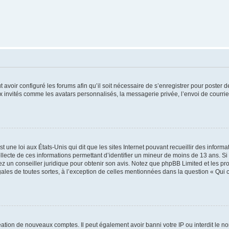
t avoir configuré les forums afin qu’il soit nécessaire de s’enregistrer pour poster
x invités comme les avatars personnalisés, la messagerie privée, l’envoi de courri
t une loi aux États-Unis qui dit que les sites Internet pouvant recueillir des infor
ollecte de ces informations permettant d’identifier un mineur de moins de 13 ans. S
tez un conseiller juridique pour obtenir son avis. Notez que phpBB Limited et les pr
gales de toutes sortes, à l’exception de celles mentionnées dans la question « Qui
réation de nouveaux comptes. Il peut également avoir banni votre IP ou interdit le no