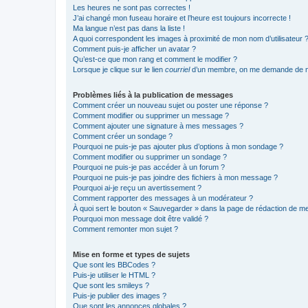
Les heures ne sont pas correctes !
J’ai changé mon fuseau horaire et l’heure est toujours incorrecte !
Ma langue n’est pas dans la liste !
A quoi correspondent les images à proximité de mon nom d’utilisateur 
Comment puis-je afficher un avatar ?
Qu’est-ce que mon rang et comment le modifier ?
Lorsque je clique sur le lien
courriel
d’un membre, on me demande de m
Problèmes liés à la publication de messages
Comment créer un nouveau sujet ou poster une réponse ?
Comment modifier ou supprimer un message ?
Comment ajouter une signature à mes messages ?
Comment créer un sondage ?
Pourquoi ne puis-je pas ajouter plus d’options à mon sondage ?
Comment modifier ou supprimer un sondage ?
Pourquoi ne puis-je pas accéder à un forum ?
Pourquoi ne puis-je pas joindre des fichiers à mon message ?
Pourquoi ai-je reçu un avertissement ?
Comment rapporter des messages à un modérateur ?
À quoi sert le bouton « Sauvegarder » dans la page de rédaction de 
Pourquoi mon message doit être validé ?
Comment remonter mon sujet ?
Mise en forme et types de sujets
Que sont les BBCodes ?
Puis-je utiliser le HTML ?
Que sont les smileys ?
Puis-je publier des images ?
Que sont les annonces globales ?