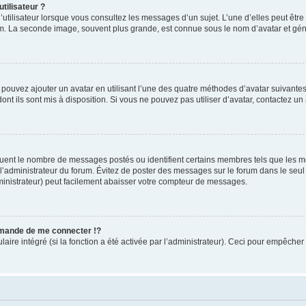
tilisateur ?
utilisateur lorsque vous consultez les messages d’un sujet. L’une d’elles peut êtr
rum. La seconde image, souvent plus grande, est connue sous le nom d’avatar et 
s pouvez ajouter un avatar en utilisant l’une des quatre méthodes d’avatar suivantes 
ont ils sont mis à disposition. Si vous ne pouvez pas utiliser d’avatar, contactez un
iquent le nombre de messages postés ou identifient certains membres tels que les 
ar l’administrateur du forum. Évitez de poster des messages sur le forum dans le seu
ministrateur) peut facilement abaisser votre compteur de messages.
mande de me connecter !?
re intégré (si la fonction a été activée par l’administrateur). Ceci pour empêcher l’u