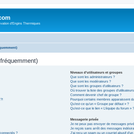
.com
rvation d'Engins Thermiques
réquemment)
s fréquemment)
Niveaux d’utilisateurs et groupes
Que sont les administrateurs ?
Que sont les modérateurs ?
Que sont les groupes d’utilisateurs ?
Où trouver la liste des groupes d’utilisateur
Comment devenir chef de groupe ?
 ?!
Pourquoi certains membres apparaissent dan
Qu’est-ce qu’un « Groupe par défaut » ?
Qu’est-ce que le lien « L’équipe du forum » 
Messagerie privée
Je ne peux pas envoyer de messages privé
Je reçois sans arrêt des messages indésira
 connectés ?
J’ai reçu un spam ou un courriel abusif d’u