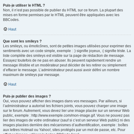
Puis-je utiliser le HTML ?
Non, il n’est pas possible de publier du HTML sur ce forum. La plupart des
mises en forme permises par le HTML peuvent être appliquées avec les
BBCodes.
Haut
Que sont les smileys ?
Les smileys, ou émoticônes, sont de petites images utilisées pour exprimer des
sentiments avec un code simple, exemple : :) signifie joyeux, :( signifie triste. La
liste complète des smileys est visible sur la page de rédaction de message.
Essayez toutefois de ne pas en abuser. Ils peuvent rapidement rendre un
message illisible et un modérateur peut décider de les retirer ou simplement
d’effacer le message. L’administrateur peut aussi avoir défini un nombre
maximum de smileys par message.
Haut
Puis-je publier des images ?
Oui, vous pouvez afficher des images dans vos messages. Par ailleurs, si
l’administrateur a autorisé les fichiers joints, vous pouvez charger une image
sur le forum. Autrement, vous devez lier une image placée sur un serveur Web
public, exemple : http://www.exemple.com/mon-image.gif. Vous ne pouvez pas
lier des images de votre ordinateur (sauf si c’est un serveur Web public) ni des
images placées derrière des mécanismes d’authentification, exemple : boîtes
aux lettres Hotmail ou Yahoo!, sites protégés par un mot de passe, etc. Pour