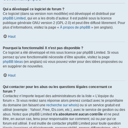
Qui a développé ce logiciel de forum ?
Ce logiciel (dans sa version non modifiée) est développé et distribué par
phpBB Limited
, qui en a les droits d’auteur. Il est publié sous la licence
publique générale GNU version 2 (GPL-2.0) et peut être diffusé librement. Pour
plus d’informations, visitez la page «
À propos de phpBB
» (en anglais).
Haut
Pourquoi la fonctionnalité X n’est pas disponible ?
Ce logiciel a été développé et mis sous licence par phpBB Limited. Si vous
pensez qu’une fonctionnalité nécessite d’être ajoutée, visitez la page
phpBB Ideas
(en anglais) où vous pouvez voter pour des idées proposées ou
en suggérer de nouvelles.
Haut
Qui contacter pour les abus ou les questions légales concernant ce
forum ?
Contactez n’importe lequel des administrateurs de la liste « L’équipe du
forum ». Si vous restez sans réponse alors prenez contact avec le propriétaire
du domaine (en faisant une
recherche sur whois
) ou si un service gratuit est
utilisé (exemple : Yahoo!, Free, f2s.com, etc.), avec le service de gestion ou des
abus. Notez que phpBB Limited
n’a absolument aucun contrôle
et ne peut
être, en aucun cas, tenu pour responsable sur
comment
,
où
ou
par qui
ce
forum est utilisé. Il est inutile de contacter phpBB Limited pour toute question