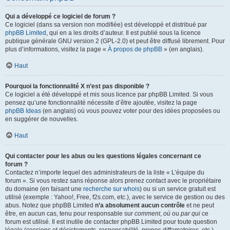
Qui a développé ce logiciel de forum ?
Ce logiciel (dans sa version non modifiée) est développé et distribué par
phpBB Limited
, qui en a les droits d’auteur. Il est publié sous la licence
publique générale GNU version 2 (GPL-2.0) et peut être diffusé librement. Pour
plus d’informations, visitez la page «
À propos de phpBB
» (en anglais).
Haut
Pourquoi la fonctionnalité X n’est pas disponible ?
Ce logiciel a été développé et mis sous licence par phpBB Limited. Si vous
pensez qu’une fonctionnalité nécessite d’être ajoutée, visitez la page
phpBB Ideas
(en anglais) où vous pouvez voter pour des idées proposées ou
en suggérer de nouvelles.
Haut
Qui contacter pour les abus ou les questions légales concernant ce
forum ?
Contactez n’importe lequel des administrateurs de la liste « L’équipe du
forum ». Si vous restez sans réponse alors prenez contact avec le propriétaire
du domaine (en faisant une
recherche sur whois
) ou si un service gratuit est
utilisé (exemple : Yahoo!, Free, f2s.com, etc.), avec le service de gestion ou des
abus. Notez que phpBB Limited
n’a absolument aucun contrôle
et ne peut
être, en aucun cas, tenu pour responsable sur
comment
,
où
ou
par qui
ce
forum est utilisé. Il est inutile de contacter phpBB Limited pour toute question