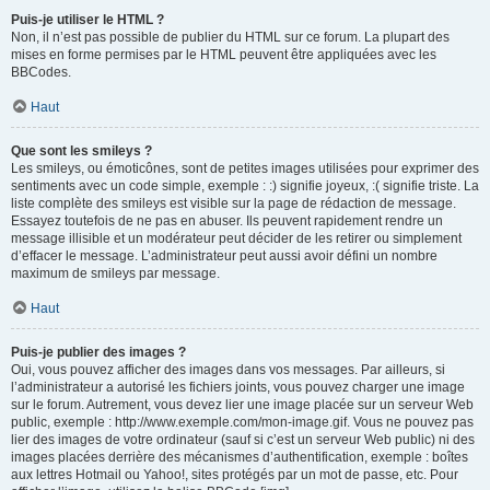
Puis-je utiliser le HTML ?
Non, il n’est pas possible de publier du HTML sur ce forum. La plupart des
mises en forme permises par le HTML peuvent être appliquées avec les
BBCodes.
Haut
Que sont les smileys ?
Les smileys, ou émoticônes, sont de petites images utilisées pour exprimer des
sentiments avec un code simple, exemple : :) signifie joyeux, :( signifie triste. La
liste complète des smileys est visible sur la page de rédaction de message.
Essayez toutefois de ne pas en abuser. Ils peuvent rapidement rendre un
message illisible et un modérateur peut décider de les retirer ou simplement
d’effacer le message. L’administrateur peut aussi avoir défini un nombre
maximum de smileys par message.
Haut
Puis-je publier des images ?
Oui, vous pouvez afficher des images dans vos messages. Par ailleurs, si
l’administrateur a autorisé les fichiers joints, vous pouvez charger une image
sur le forum. Autrement, vous devez lier une image placée sur un serveur Web
public, exemple : http://www.exemple.com/mon-image.gif. Vous ne pouvez pas
lier des images de votre ordinateur (sauf si c’est un serveur Web public) ni des
images placées derrière des mécanismes d’authentification, exemple : boîtes
aux lettres Hotmail ou Yahoo!, sites protégés par un mot de passe, etc. Pour